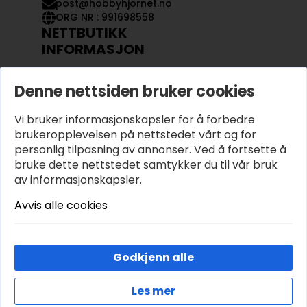
post@hobbyhjornet.no
ORG NR : 991698558
NETTBUTIKK
INFORMASJON
KONTAKT OSS
Denne nettsiden bruker cookies
OM OSS
MIN KONTO
Vi bruker informasjonskapsler for å forbedre
KJØPSVILKÅR OG BETINGELSER
PERSONVERN
brukeropplevelsen på nettstedet vårt og for
personlig tilpasning av annonser. Ved å fortsette å
bruke dette nettstedet samtykker du til vår bruk
av informasjonskapsler.
Avvis alle cookies
Godkjenn alle
Les mer
© 2026 Hobbyhjornet.no – Utviklet og designet av
Cookies