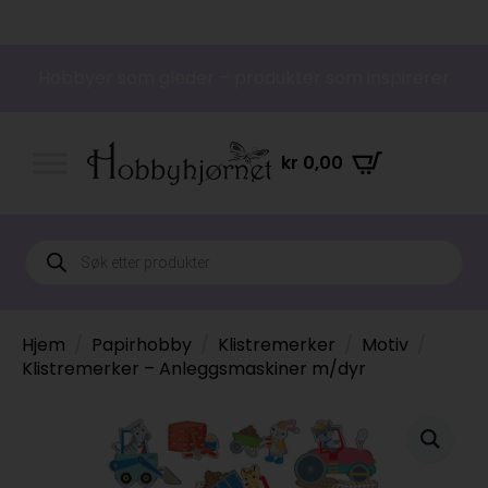
Hobbyer som gleder – produkter som inspirerer
kr
0,00
Products
search
Hjem
Papirhobby
Klistremerker
Motiv
Klistremerker – Anleggsmaskiner m/dyr