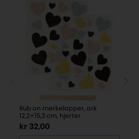
Rub on merkelapper, ark
Baz
12,2×15,3 cm, hjerter
kr
kr
32,00