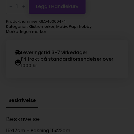
Klistremerker
-
Legg I Handlekurv
Anleggsmaskiner
m/dyr
antall
Produktnummer:
GLO40000474
Kategorier:
Klistremerker
,
Motiv
,
Papirhobby
Merke: Ingen merker
Leveringstid 3-7 virkedager
Fri frakt på standardforsendelser over
1000 kr
Beskrivelse
Beskrivelse
15x17cm – Pakning 15x22cm