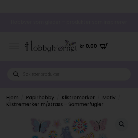
Hobbyer som gleder – produkter som inspirerer
kr
0,00
Products
search
Hjem
Papirhobby
Klistremerker
Motiv
Klistremerker m/strass – Sommerfugler