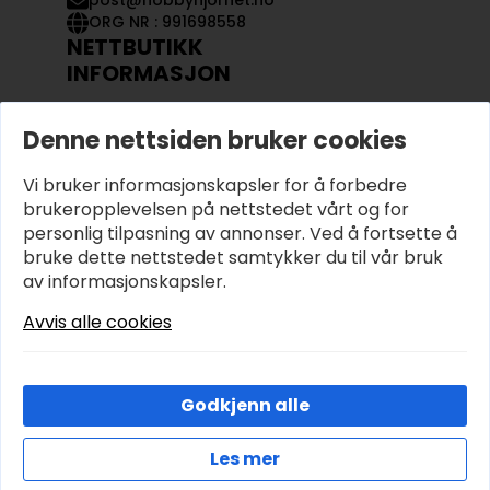
post@hobbyhjornet.no
ORG NR : 991698558
NETTBUTIKK
INFORMASJON
KONTAKT OSS
Denne nettsiden bruker cookies
OM OSS
MIN KONTO
Vi bruker informasjonskapsler for å forbedre
KJØPSVILKÅR OG BETINGELSER
PERSONVERN
brukeropplevelsen på nettstedet vårt og for
personlig tilpasning av annonser. Ved å fortsette å
bruke dette nettstedet samtykker du til vår bruk
av informasjonskapsler.
Avvis alle cookies
Godkjenn alle
Les mer
© 2026 Hobbyhjornet.no – Utviklet og designet av
IT-Sentralen AS
Cookies