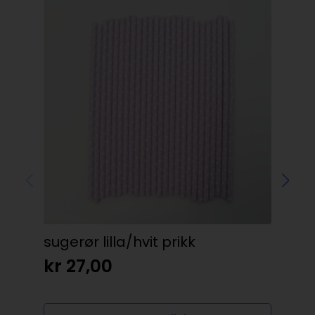
sugerør lilla/hvit prikk
Fi
kr
27,00
kr