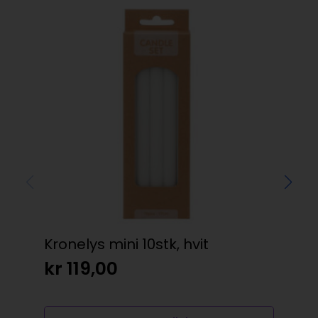
Kronelys mini 10stk, hvit
Sto
kr
119,00
kr