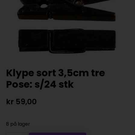
Klype sort 3,5cm tre
Pose: s/24 stk
kr
59,00
8 på lager
Klype