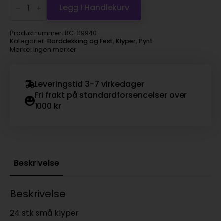
sort
Legg I Handlekurv
3,5cm
tre
Pose:
Produktnummer:
BC-119940
s/24
Kategorier:
Borddekking og Fest
,
Klyper
,
Pynt
stk
Merke: Ingen merker
antall
Leveringstid 3-7 virkedager
Fri frakt på standardforsendelser over
1000 kr
Beskrivelse
Beskrivelse
24 stk små klyper