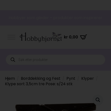
Hobbyer som gleder – produkter som inspirerer
kr
0,00
Products
search
Hjem
Borddekking og Fest
Pynt
Klyper
Klype sort 3,5cm tre Pose: s/24 stk