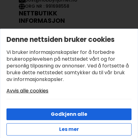
post@hobbyhjornet.no
ORG NR : 991698558
NETTBUTIKK
INFORMASJON
KONTAKT OSS
Denne nettsiden bruker cookies
OM OSS
MIN KONTO
Vi bruker informasjonskapsler for å forbedre
KJØPSVILKÅR OG BETINGELSER
PERSONVERN
brukeropplevelsen på nettstedet vårt og for
personlig tilpasning av annonser. Ved å fortsette å
bruke dette nettstedet samtykker du til vår bruk
av informasjonskapsler.
Avvis alle cookies
Godkjenn alle
Les mer
© 2026 Hobbyhjornet.no – Utviklet og designet av
IT-Sentralen AS
Cookies