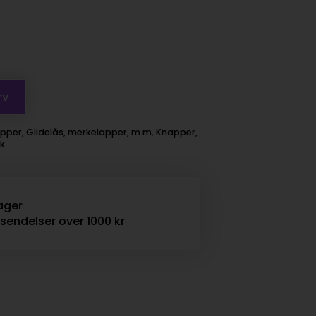
rv
pper, Glidelås, merkelapper, m.m
,
Knapper,
kk
ager
rsendelser over 1000 kr