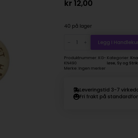
kr
12,00
40 på lager
Knapp
15mm
Legg I Handleku
Håndlaget
antall
Produktnummer:
KG-
Kategorier:
Kna
KN490
løse
,
Sy og Stri
Merke: Ingen merker
Leveringstid 3-7 virked
Fri frakt på standardfo