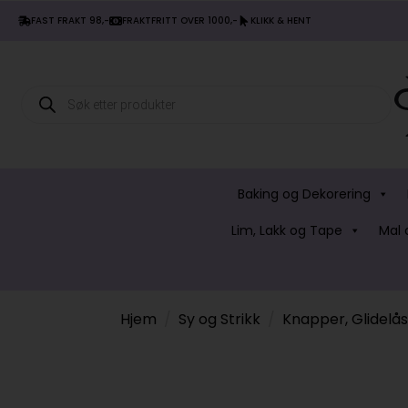
FAST FRAKT 98,-
FRAKTFRITT OVER 1000,-
KLIKK & HENT
Products
search
Baking og Dekorering
Lim, Lakk og Tape
Mal 
Hjem
Sy og Strikk
Knapper, Glidelå