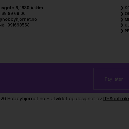
sgata 6, 1830 Askim
K
 69 89 69 00
O
@hobbyhjornet.no
M
R : 991698558
K
P
26 Hobbyhjornet.no – Utviklet og designet av
IT-Sentral