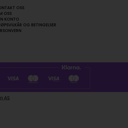
ONTAKT OSS
M OSS
IN KONTO
JØPSVILKÅR OG BETINGELSER
ERSONVERN
en AS