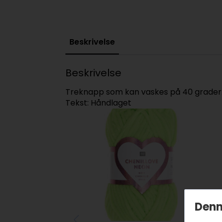
Beskrivelse
Beskrivelse
Treknapp som kan vaskes på 40 grader
Tekst: Håndlaget
Denn