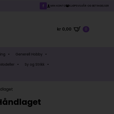
MIN KONTO
KJØPSVILKÅR OG BETINGELSER
kr
0,00
0
ing
Generell Hobby
Modeller
Sy og Strikk
dlaget
Håndlaget