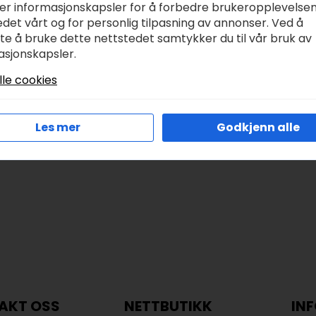
ker informasjonskapsler for å forbedre brukeropplevelse
IY Marky stempel
Gütermann stoff
det vårt og for personlig tilpasning av annonser. Ved å
osa
145cm – Cosy Mood
tte å bruke dette nettstedet samtykker du til vår bruk av
647748-191
r
249,00
asjonskapsler.
kr
195,00
lle cookies
Legg I Handlekurv
Legg I Handlekurv
Les mer
Godkjenn alle
AKT OSS
NETTBUTIKK
IN