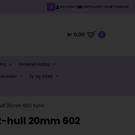
MIN KONTO
KJØPSVILKÅR OG BETINGELSER
kr
0,00
0
ing
Generell Hobby
Modeller
Sy og Strikk
ull 20mm 602 Syrin
2-hull 20mm 602