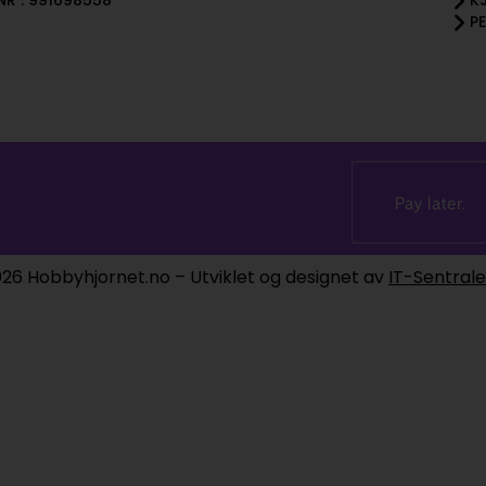
R : 991698558
K
P
26 Hobbyhjornet.no – Utviklet og designet av
IT-Sentral