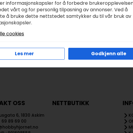
ker informasjonskapsler for å forbedre brukeropplevelse
det vårt og for personlig tilpasning av annonser. Ved å
tte å bruke dette nettstedet samtykker du til vår bruk av
Legg I Handlekurv
Legg I Handlekurv
asjonskapsler.
lle cookies
Les mer
Godkjenn alle
AKT OSS
NETTBUTIKK
IN
sgata 6, 1830 Askim
K
 69 89 69 00
O
@hobbyhjornet.no
M