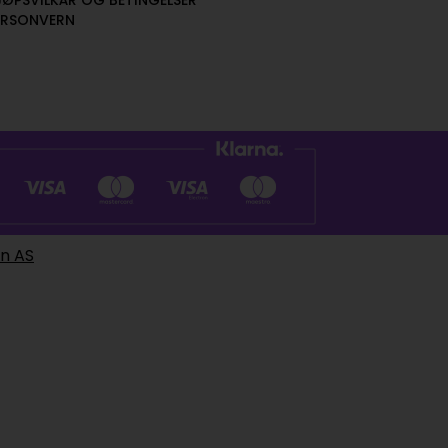
JØPSVILKÅR OG BETINGELSER
ERSONVERN
en AS