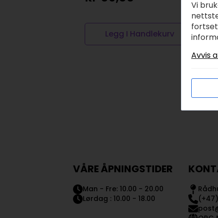
Vi bru
nettste
fortse
Legg I Handlekurv
inform
Avvis a
VÅRE ÅPNINGSTIDER
KONT
Man - Fre: 10.00 - 20.00
Rådhu
Lørdag : 10.00 - 18.00
(+47)
post