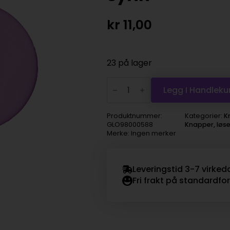
kr
11,00
23 på lager
Knapp
28450
Legg I Handleku
2-
hull
20mm
Produktnummer:
Kategorier:
K
602
GLO98000588
Knapper, løs
Syrin
Merke: Ingen merker
antall
Leveringstid 3-7 virked
Fri frakt på standardfo