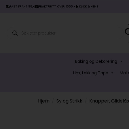
FAST FRAKT 98,-
FRAKTFRITT OVER 1000,-
KLIKK & HENT
Products
search
Baking og Dekorering
Lim, Lakk og Tape
Mal 
Hjem
Sy og Strikk
Knapper, Glidelå