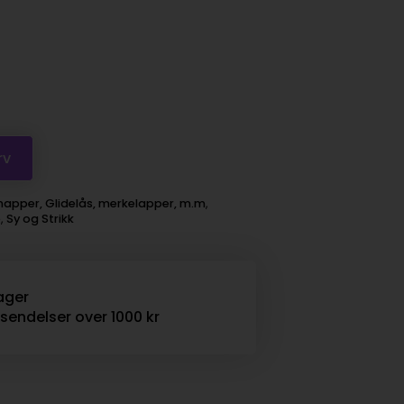
rv
napper, Glidelås, merkelapper, m.m
,
e
,
Sy og Strikk
ager
rsendelser over 1000 kr