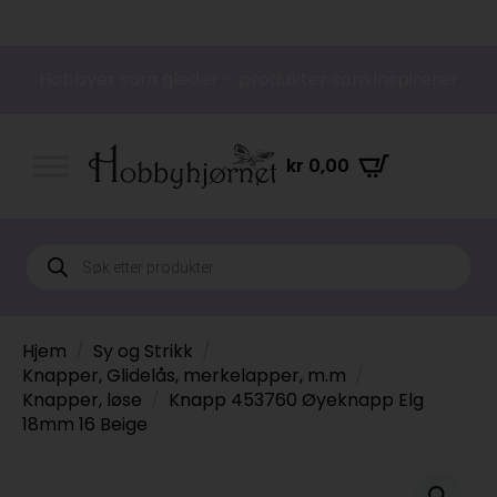
Hobbyer som gleder – produkter som inspirerer
kr
0,00
Products
search
Hjem
Sy og Strikk
Knapper, Glidelås, merkelapper, m.m
Knapper, løse
Knapp 453760 Øyeknapp Elg
18mm 16 Beige