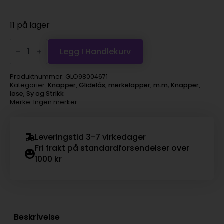
11 på lager
Knapp
453760
Legg I Handlekurv
Øyeknapp
Elg
18mm
Produktnummer:
GLO98004671
16
Kategorier:
Knapper, Glidelås, merkelapper, m.m
,
Knapper,
Beige
løse
,
Sy og Strikk
antall
Merke: Ingen merker
Leveringstid 3-7 virkedager
Fri frakt på standardforsendelser over
1000 kr
Beskrivelse