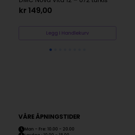
DMC Nova Vita 12 – 072 turkis
DM
kr
149,00
kr
Legg I Handlekurv
VÅRE ÅPNINGSTIDER
Man - Fre: 10.00 - 20.00