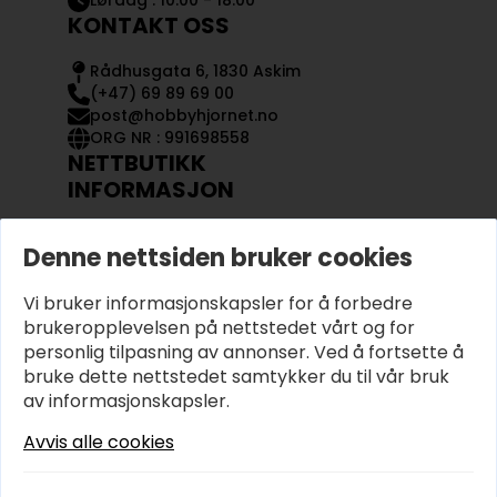
Lørdag : 10.00 - 18.00
KONTAKT OSS
Rådhusgata 6, 1830 Askim
(+47) 69 89 69 00
post@hobbyhjornet.no
ORG NR : 991698558
NETTBUTIKK
INFORMASJON
KONTAKT OSS
Denne nettsiden bruker cookies
OM OSS
MIN KONTO
Vi bruker informasjonskapsler for å forbedre
KJØPSVILKÅR OG BETINGELSER
PERSONVERN
brukeropplevelsen på nettstedet vårt og for
personlig tilpasning av annonser. Ved å fortsette å
bruke dette nettstedet samtykker du til vår bruk
av informasjonskapsler.
Avvis alle cookies