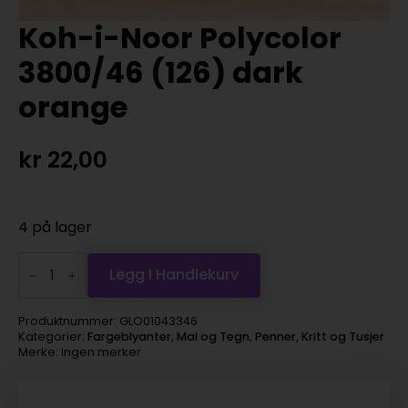
Koh-i-Noor Polycolor
3800/46 (126) dark
orange
kr
22,00
4 på lager
Koh-
i-
Legg I Handlekurv
Noor
Polycolor
3800/46
Produktnummer:
GLO01043346
(126)
Kategorier:
Fargeblyanter
,
Mal og Tegn
,
Penner, Kritt og Tusjer
dark
Merke: Ingen merker
orange
antall