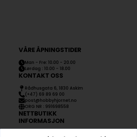
VÅRE ÅPNINGSTIDER
Man - Fre: 10.00 - 20.00
Lørdag : 10.00 - 18.00
KONTAKT OSS
Rådhusgata 6, 1830 Askim
(+47) 69 89 69 00
post@hobbyhjornet.no
ORG NR : 991698558
NETTBUTIKK
INFORMASJON
KONTAKT OSS