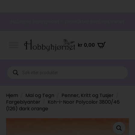
Hobbyer som gleder – produkter som inspirerer
kr
0,00
Products
search
Hjem
Mal og Tegn
Penner, Kritt og Tusjer
Fargeblyanter
Koh-i-Noor Polycolor 3800/46
(126) dark orange