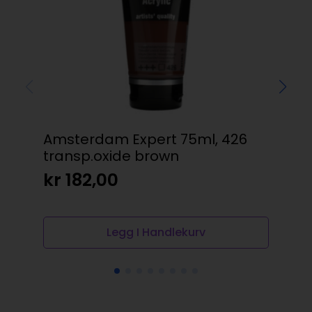
Amsterdam Expert 75ml, 426
Koh
transp.oxide brown
gr
kr
182,00
kr
Legg I Handlekurv