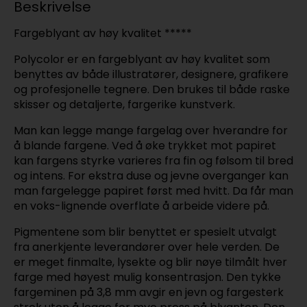
Beskrivelse
Fargeblyant av høy kvalitet *****
Polycolor er en fargeblyant av høy kvalitet som
benyttes av både illustratører, designere, grafikere
og profesjonelle tegnere. Den brukes til både raske
skisser og detaljerte, fargerike kunstverk.
Man kan legge mange fargelag over hverandre for
å blande fargene. Ved å øke trykket mot papiret
kan fargens styrke varieres fra fin og følsom til bred
og intens. For ekstra duse og jevne overganger kan
man fargelegge papiret først med hvitt. Da får man
en voks-lignende overflate å arbeide videre på.
Pigmentene som blir benyttet er spesielt utvalgt
fra anerkjente leverandører over hele verden. De
er meget finmalte, lysekte og blir nøye tilmålt hver
farge med høyest mulig konsentrasjon. Den tykke
fargeminen på 3,8 mm avgir en jevn og fargesterk