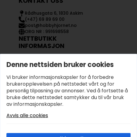
KONTAKT OSS
Rådhusgata 6, 1830 Askim
(+47) 69 89 69 00
post@hobbyhjornet.no
ORG NR : 991698558
NETTBUTIKK
INFORMASJON
KONTAKT OSS
Denne nettsiden bruker cookies
OM OSS
MIN KONTO
Vi bruker informasjonskapsler for å forbedre
KJØPSVILKÅR OG BETINGELSER
PERSONVERN
brukeropplevelsen på nettstedet vårt og for
personlig tilpasning av annonser. Ved å fortsette å
bruke dette nettstedet samtykker du til vår bruk
av informasjonskapsler.
Avvis alle cookies