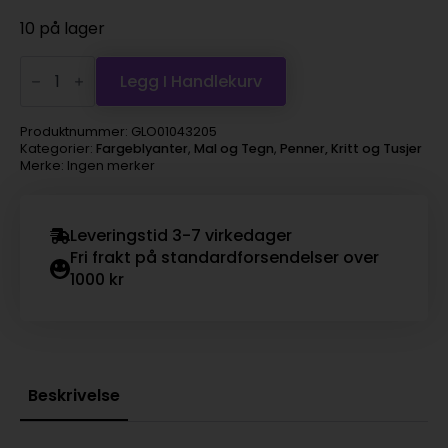
10 på lager
Koh-
i-
Legg I Handlekurv
Noor
Polycolor
3800/550
Produktnummer:
GLO01043205
fair
Kategorier:
Fargeblyanter
,
Mal og Tegn
,
Penner, Kritt og Tusjer
portrait
Merke: Ingen merker
gold
antall
Leveringstid 3-7 virkedager
Fri frakt på standardforsendelser over
1000 kr
Beskrivelse