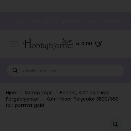
Hobbyer som gleder – produkter som inspirerer
kr
0,00
Products
search
Hjem
Mal og Tegn
Penner, Kritt og Tusjer
Fargeblyanter
Koh-i-Noor Polycolor 3800/550
fair portrait gold