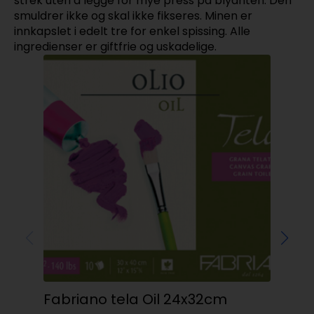
strek uten å legge for mye press på blyanten. Den
smuldrer ikke og skal ikke fikseres. Minen er
innkapslet i edelt tre for enkel spissing. Alle
ingredienser er giftfrie og uskadelige.
Fabriano tela Oil 24x32cm
Am