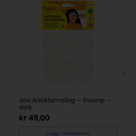
Jovi Ansiktsmaling – Svamp –
Koh
4stk
se
kr
49,00
kr
Legg I Handlekurv