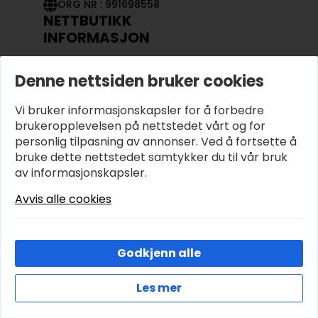
ORG NR : 991698558
NETTBUTIKK
INFORMASJON
KONTAKT OSS
Denne nettsiden bruker cookies
OM OSS
MIN KONTO
Vi bruker informasjonskapsler for å forbedre
KJØPSVILKÅR OG BETINGELSER
PERSONVERN
brukeropplevelsen på nettstedet vårt og for
personlig tilpasning av annonser. Ved å fortsette å
bruke dette nettstedet samtykker du til vår bruk
av informasjonskapsler.
Avvis alle cookies
Godkjenn alle
Les mer
© 2026 Hobbyhjornet.no – Utviklet og designet av
IT-Sentralen AS
Cookies