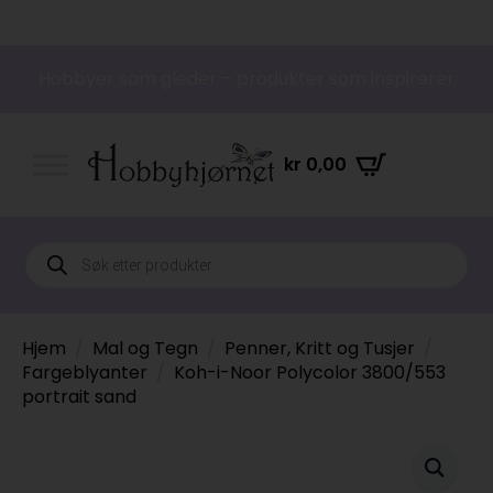
Hobbyer som gleder – produkter som inspirerer
kr
0,00
Products
search
Hjem
Mal og Tegn
Penner, Kritt og Tusjer
Fargeblyanter
Koh-i-Noor Polycolor 3800/553
portrait sand