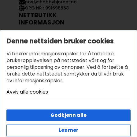
post@hobbyhjornet.no
ORG NR : 991698558
NETTBUTIKK
INFORMASJON
KONTAKT OSS
Denne nettsiden bruker cookies
OM OSS
MIN KONTO
Vi bruker informasjonskapsler for å forbedre
KJØPSVILKÅR OG BETINGELSER
PERSONVERN
brukeropplevelsen på nettstedet vårt og for
personlig tilpasning av annonser. Ved å fortsette å
bruke dette nettstedet samtykker du til vår bruk
av informasjonskapsler.
Avvis alle cookies
Godkjenn alle
Les mer
© 2026 Hobbyhjornet.no – Utviklet og designet av
Cookies