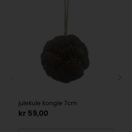
julekule kongle 7cm
Bla
kr
59,00
kr