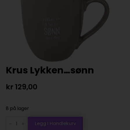
Krus Lykken…sønn
kr
129,00
8 på lager
Krus
Lykken...sønn
Legg I Handlekurv
antall