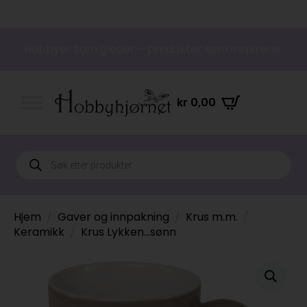
Hobbyer som gleder – produkter som inspirerer
kr
0,00
Products
search
Hjem
Gaver og innpakning
Krus m.m.
Keramikk
Krus Lykken…sønn