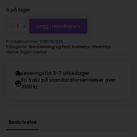
6 på lager
Kubbelys
7x15
Legg I Handlekurv
sage
antall
Produktnummer:
EW67157575
Kategorier:
Borddekking og Fest
,
Kubbelys
,
Stearinlys
Merke: Ingen merker
Leveringstid 3-7 virkedager
Fri frakt på standardforsendelser over
1000 kr
Beskrivelse