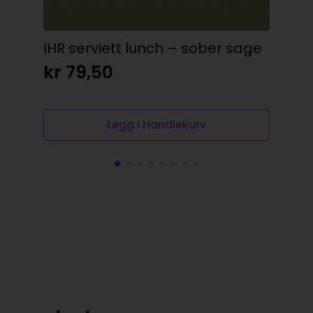
IHR serviett lunch – sober sage
Ser
kr
79,50
kr
Legg I Handlekurv