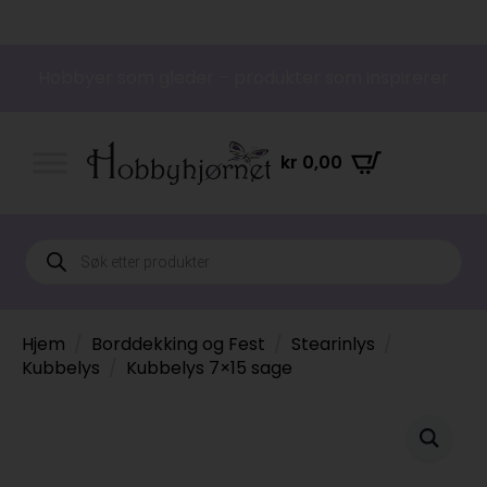
Hobbyer som gleder – produkter som inspirerer
kr
0,00
Products
search
Hjem
Borddekking og Fest
Stearinlys
Kubbelys
Kubbelys 7×15 sage