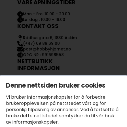
VÅRE ÅPNINGSTIDER
Man - Fre: 10.00 - 20.00
Lørdag : 10.00 - 18.00
KONTAKT OSS
Rådhusgata 6, 1830 Askim
(+47) 69 89 69 00
post@hobbyhjornet.no
ORG NR : 991698558
NETTBUTIKK
INFORMASJON
KONTAKT OSS
Denne nettsiden bruker cookies
OM OSS
MIN KONTO
Vi bruker informasjonskapsler for å forbedre
KJØPSVILKÅR OG BETINGELSER
PERSONVERN
brukeropplevelsen på nettstedet vårt og for
personlig tilpasning av annonser. Ved å fortsette å
bruke dette nettstedet samtykker du til vår bruk
av informasjonskapsler.