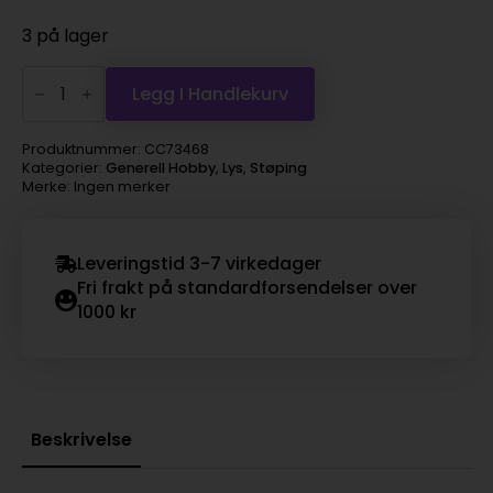
3 på lager
Lysfarge
10g,
Legg I Handlekurv
gul
antall
Produktnummer:
CC73468
Kategorier:
Generell Hobby
,
Lys
,
Støping
Merke: Ingen merker
Leveringstid 3-7 virkedager
Fri frakt på standardforsendelser over
1000 kr
Beskrivelse