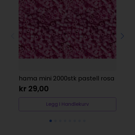
Vok
kr
hama mini 2000stk pastell rosa
kr
29,00
Legg I Handlekurv