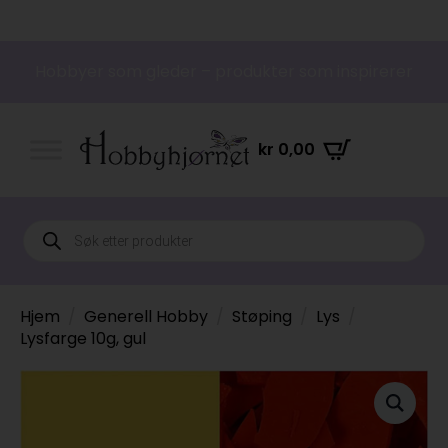
Hobbyer som gleder – produkter som inspirerer
kr
0,00
Products
search
Hjem
Generell Hobby
Støping
Lys
Lysfarge 10g, gul