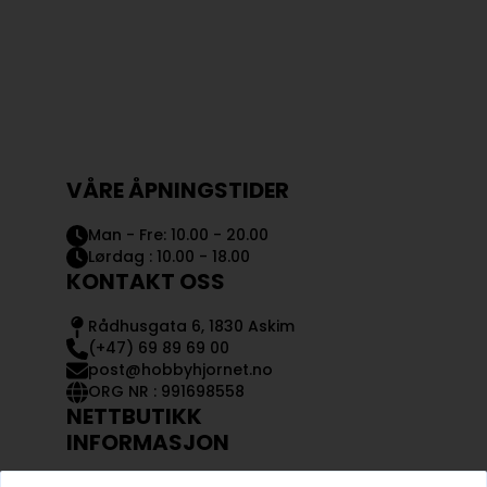
VÅRE ÅPNINGSTIDER
Man - Fre: 10.00 - 20.00
Lørdag : 10.00 - 18.00
KONTAKT OSS
Rådhusgata 6, 1830 Askim
(+47) 69 89 69 00
post@hobbyhjornet.no
ORG NR : 991698558
NETTBUTIKK
INFORMASJON