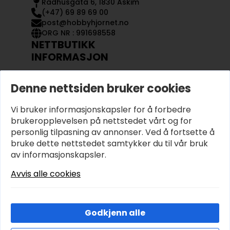
Rådhusgata 6, 1830 Askim
(+47) 69 89 69 00
post@hobbyhjornet.no
ORG NR : 991698558
NETTBUTIKK
INFORMASJON
KONTAKT OSS
Denne nettsiden bruker cookies
OM OSS
MIN KONTO
Vi bruker informasjonskapsler for å forbedre
KJØPSVILKÅR OG BETINGELSER
PERSONVERN
brukeropplevelsen på nettstedet vårt og for
personlig tilpasning av annonser. Ved å fortsette å
bruke dette nettstedet samtykker du til vår bruk
av informasjonskapsler.
Avvis alle cookies
Godkjenn alle