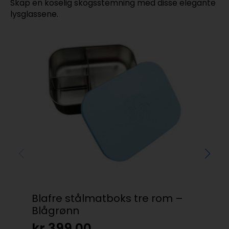
Skap en koselig skogsstemning med disse elegante
lysglassene.
Blafre stålmatboks tre rom –
Kop
Blågrønn
so
kr
399,00
kr