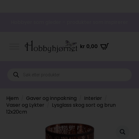
Hobbyer som gleder – produkter som inspirerer
kr
0,00
Products
search
Hjem
Gaver og innpakning
Interiør
Vaser og Lykter
Lysglass skog sort og brun
12x20cm