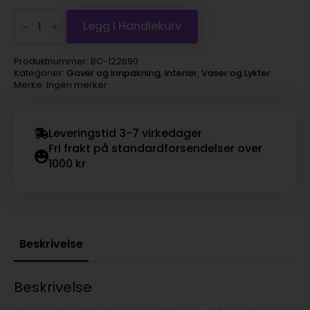
Lysglass
skog
Legg I Handlekurv
sort
og
brun
Produktnummer:
BC-122690
12x20cm
Kategorier:
Gaver og innpakning
,
Interiør
,
Vaser og Lykter
antall
Merke: Ingen merker
Leveringstid 3-7 virkedager
Fri frakt på standardforsendelser over
1000 kr
Beskrivelse
Beskrivelse