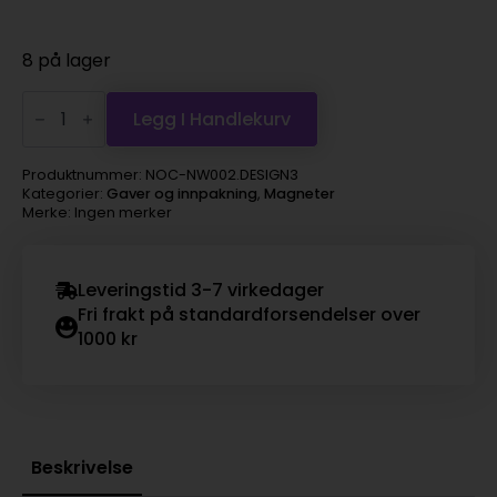
8 på lager
Magnet
-
Legg I Handlekurv
Norway
flagg
antall
Produktnummer:
NOC-NW002.DESIGN3
Kategorier:
Gaver og innpakning
,
Magneter
Merke: Ingen merker
Leveringstid 3-7 virkedager
Fri frakt på standardforsendelser over
1000 kr
Beskrivelse