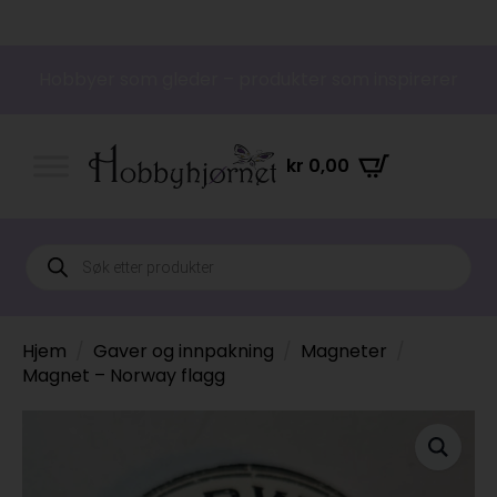
Hobbyer som gleder – produkter som inspirerer
kr
0,00
Products
search
Hjem
Gaver og innpakning
Magneter
Magnet – Norway flagg