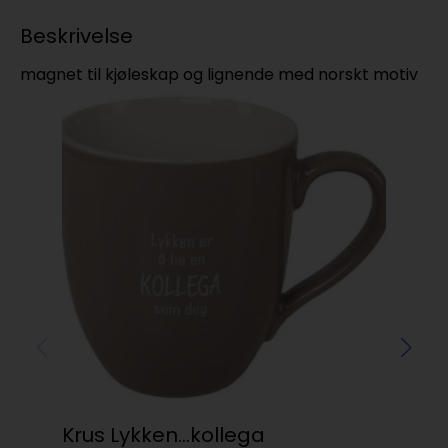
Beskrivelse
magnet til kjøleskap og lignende med norskt motiv
Krus Lykken…kollega
G&