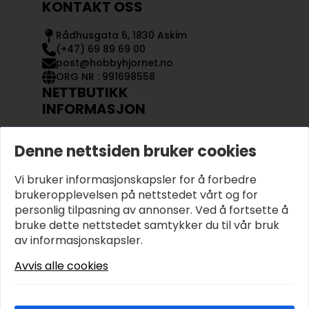
KONTAKT OSS
Rådhusgata 6, 1830 Askim
(+47) 69 89 69 00
post@hobbyhjornet.no
ORG NR : 991698558
NETTBUTIKK
INFORMASJON
KONTAKT OSS
Denne nettsiden bruker cookies
OM OSS
MIN KONTO
Vi bruker informasjonskapsler for å forbedre
KJØPSVILKÅR OG BETINGELSER
PERSONVERN
brukeropplevelsen på nettstedet vårt og for
personlig tilpasning av annonser. Ved å fortsette å
bruke dette nettstedet samtykker du til vår bruk
av informasjonskapsler.
Avvis alle cookies