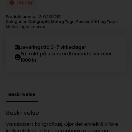
Utsolgt
Produktnummer:
GLO01042131
Kategorier:
Calligraphi
,
Mal og Tegn
,
Penner, Kritt og Tusjer
Merke: Ingen merker
Leveringstid 3-7 virkedager
Fri frakt på standardforsendelser over
1000 kr
Beskrivelse
Beskrivelse
Vannbasert kalligrafitusj. Gjør det enkelt å tilføre
kalligrafiskrift til kort, scrapbook, menyer og