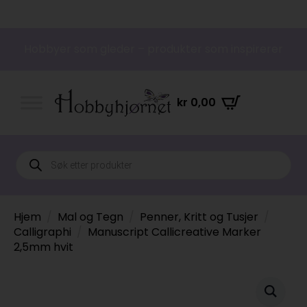
Hobbyer som gleder – produkter som inspirerer
kr
0,00
Products
search
Hjem
Mal og Tegn
Penner, Kritt og Tusjer
Calligraphi
Manuscript Callicreative Marker
2,5mm hvit