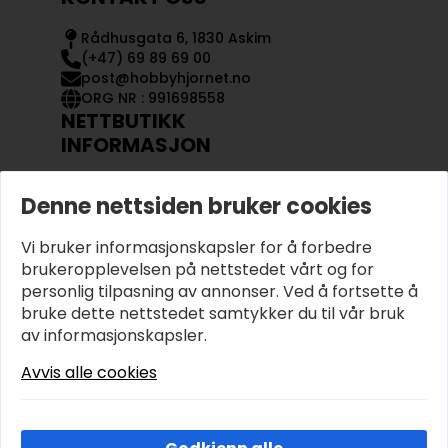
Rådhusgata 6, 1830 Askim
(+47) 69 89 69 00
post@hobbyhjornet.no
ORG NR : 991698558
NETTBUTIKK
INFORMASJON
KONTAKT OSS
Denne nettsiden bruker cookies
OM OSS
MIN KONTO
Vi bruker informasjonskapsler for å forbedre
KJØPSVILKÅR OG BETINGELSER
PERSONVERN
brukeropplevelsen på nettstedet vårt og for
personlig tilpasning av annonser. Ved å fortsette å
bruke dette nettstedet samtykker du til vår bruk
av informasjonskapsler.
Avvis alle cookies