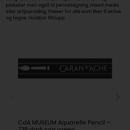
plakater men også til pennetegning, mixed media
eller artjournaling. Passer for alle som liker å skrive
og tegne. Holdbar filttupp
CdA MUSEUM Aquarelle Pencil –
Va
739 dark sap green
843