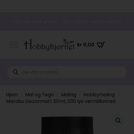
Hobbyer som gleder – produkter som inspirerer
kr
0,00
Products
search
Hjem
Mal og Tegn
Maling
Hobbymaling
Marabu Decormatt 50ml, 030 lys vermillionrød