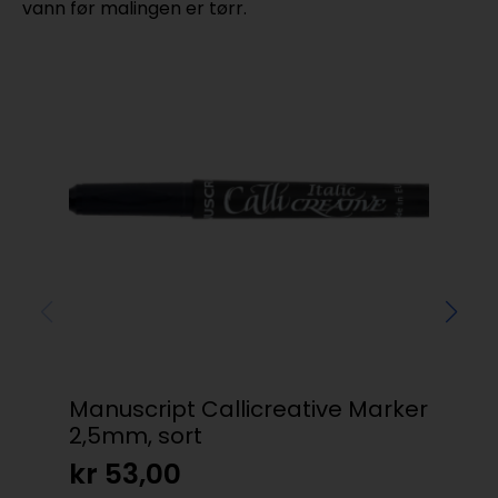
vann før malingen er tørr.
Manuscript Callicreative Marker
Co
2,5mm, sort
Gr
kr
53,00
kr