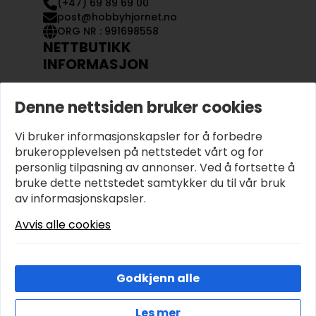
(+47) 69 89 69 00
post@hobbyhjornet.no
ORG NR : 991698558
NETTBUTIKK
INFORMASJON
KONTAKT OSS
Denne nettsiden bruker cookies
OM OSS
MIN KONTO
Vi bruker informasjonskapsler for å forbedre
KJØPSVILKÅR OG BETINGELSER
PERSONVERN
brukeropplevelsen på nettstedet vårt og for
personlig tilpasning av annonser. Ved å fortsette å
bruke dette nettstedet samtykker du til vår bruk
av informasjonskapsler.
Avvis alle cookies
Godkjenn alle
Les mer
© 2026 Hobbyhjornet.no – Utviklet og designet av