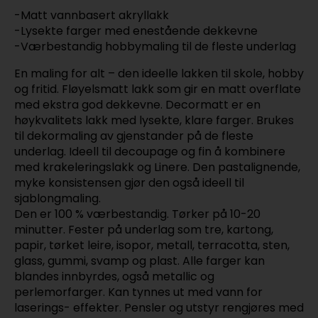
-Matt vannbasert akryllakk
-Lysekte farger med enestående dekkevne
-Værbestandig hobbymaling til de fleste underlag
En maling for alt – den ideelle lakken til skole, hobby
og fritid. Fløyelsmatt lakk som gir en matt overflate
med ekstra god dekkevne. Decormatt er en
høykvalitets lakk med lysekte, klare farger. Brukes
til dekormaling av gjenstander på de fleste
underlag. Ideell til decoupage og fin å kombinere
med krakeleringslakk og Linere. Den pastalignende,
myke konsistensen gjør den også ideell til
sjablongmaling.
Den er 100 % værbestandig. Tørker på 10-20
minutter. Fester på underlag som tre, kartong,
papir, tørket leire, isopor, metall, terracotta, sten,
glass, gummi, svamp og plast. Alle farger kan
blandes innbyrdes, også metallic og
perlemorfarger. Kan tynnes ut med vann for
laserings- effekter. Pensler og utstyr rengjøres med