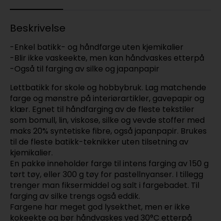
Beskrivelse
-Enkel batikk- og håndfarge uten kjemikalier
-Blir ikke vaskeekte, men kan håndvaskes etterpå
-Også til farging av silke og japanpapir
Lettbatikk for skole og hobbybruk. Lag matchende
farge og mønstre på interiørartikler, gavepapir og
klær. Egnet til håndfarging av de fleste tekstiler
som bomull, lin, viskose, silke og vevde stoffer med
maks 20% syntetiske fibre, også japanpapir. Brukes
til de fleste batikk-teknikker uten tilsetning av
kjemikalier.
En pakke inneholder farge til intens farging av 150 g
tørt tøy, eller 300 g tøy for pastellnyanser. I tillegg
trenger man fiksermiddel og salt i fargebadet. Til
farging av silke trengs også eddik.
Fargene har meget god lysekthet, men er ikke
kokeekte og bør håndvaskes ved 30°C etterpå