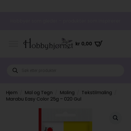
Hobbyer som gleder – produkter som inspirerer
kr
0,00
Products
search
Hjem
Mal og Tegn
Maling
Tekstilmaling
Marabu Easy Color 25g – 020 Gul