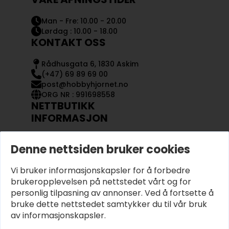
Man - Fre: 10.00 - 20.00
Lørdag : 10.00 - 18.00
KONTAKT OSS
Rådhusgata 6, 1830 Askim
(+47) 69 89 69 00
post@hobbyhjornet.no
ORG NR : 991698558
NETTBUTIKK
INFORMASJON
KONTAKT OSS
Denne nettsiden bruker cookies
OM OSS
MIN KONTO
Vi bruker informasjonskapsler for å forbedre
KJØPSVILKÅR OG BETINGELSER
PERSONVERN
brukeropplevelsen på nettstedet vårt og for
personlig tilpasning av annonser. Ved å fortsette å
bruke dette nettstedet samtykker du til vår bruk
av informasjonskapsler.