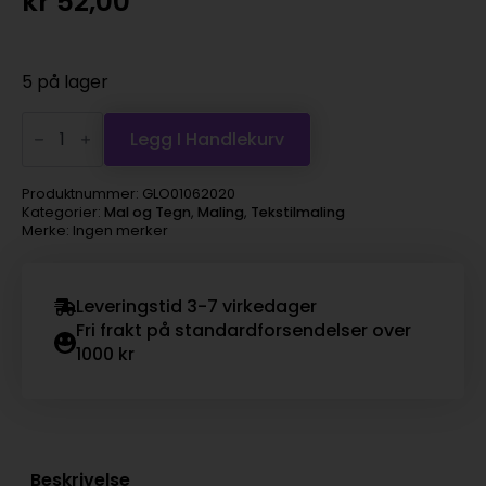
kr
52,00
5 på lager
Marabu
Easy
Legg I Handlekurv
Color
25g
–
Produktnummer:
GLO01062020
020
Kategorier:
Mal og Tegn
,
Maling
,
Tekstilmaling
Gul
Merke: Ingen merker
antall
Leveringstid 3-7 virkedager
Fri frakt på standardforsendelser over
1000 kr
Beskrivelse