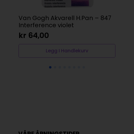
Van Gogh Akvarell H.Pan – 847
Sak
Interference violet
Bo
kr
64,00
kr
Legg I Handlekurv
VÅRE ÅPNINGSTIDER