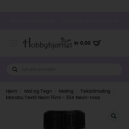
Hobbyer som gleder – produkter som inspirerer
kr
0,00
Products
search
Hjem
Mal og Tegn
Maling
Tekstilmaling
Marabu Textil Neon 15ml – 334 Neon-rosa