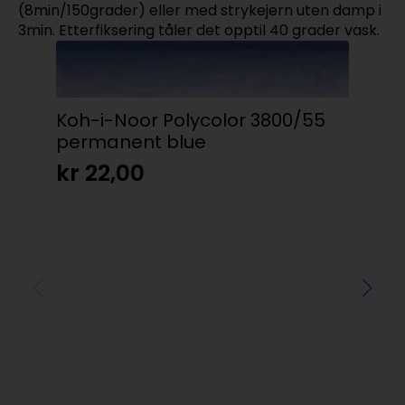
(8min/150grader) eller med strykejern uten damp i
3min. Etterfiksering tåler det opptil 40 grader vask.
Koh-i-Noor Polycolor 3800/55
permanent blue
kr
22,00
Co
Ir