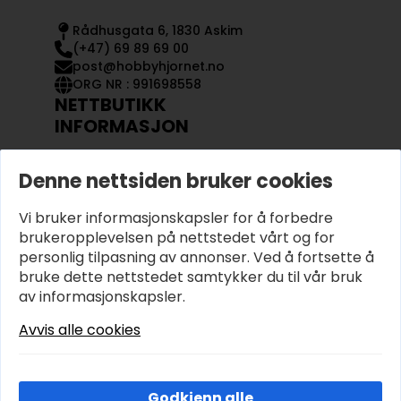
Rådhusgata 6, 1830 Askim
(+47) 69 89 69 00
post@hobbyhjornet.no
ORG NR : 991698558
NETTBUTIKK
INFORMASJON
KONTAKT OSS
Denne nettsiden bruker cookies
OM OSS
MIN KONTO
Vi bruker informasjonskapsler for å forbedre
KJØPSVILKÅR OG BETINGELSER
PERSONVERN
brukeropplevelsen på nettstedet vårt og for
personlig tilpasning av annonser. Ved å fortsette å
bruke dette nettstedet samtykker du til vår bruk
av informasjonskapsler.
Avvis alle cookies
Godkjenn alle