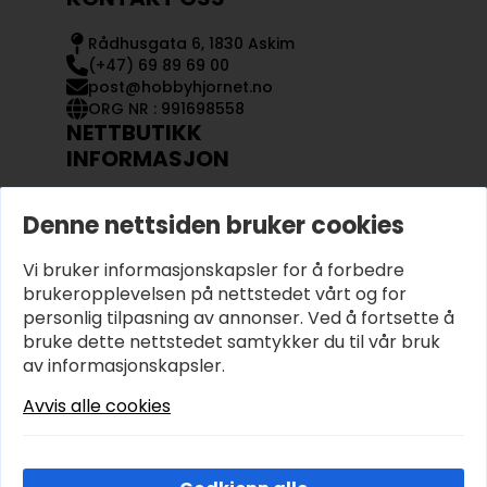
Rådhusgata 6, 1830 Askim
(+47) 69 89 69 00
post@hobbyhjornet.no
ORG NR : 991698558
NETTBUTIKK
INFORMASJON
KONTAKT OSS
Denne nettsiden bruker cookies
OM OSS
MIN KONTO
Vi bruker informasjonskapsler for å forbedre
KJØPSVILKÅR OG BETINGELSER
PERSONVERN
brukeropplevelsen på nettstedet vårt og for
personlig tilpasning av annonser. Ved å fortsette å
bruke dette nettstedet samtykker du til vår bruk
av informasjonskapsler.
Avvis alle cookies