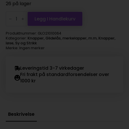
26 på lager
Metallknapp
–
Legg I Handlekurv
Rund
–
20mm
Produktnummer:
GLO21010064
–
Kategorier:
Knapper, Glidelås, merkelapper, m.m
,
Knapper,
Mørk
løse
,
Sy og Strikk
Grå
Merke: Ingen merker
antall
Leveringstid 3-7 virkedager
Fri frakt på standardforsendelser over
1000 kr
Beskrivelse