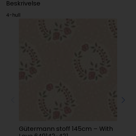
Beskrivelse
4-hull
Kn
Gütermann stoff 145cm – With
ma
Love 649142-421