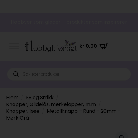
Hobbyer som gleder – produkter som inspirerer
kr
0,00
Products
search
Hjem
Sy og Strikk
Knapper, Glidelås, merkelapper, m.m
Knapper, løse
Metallknapp – Rund – 20mm –
Mørk Grå