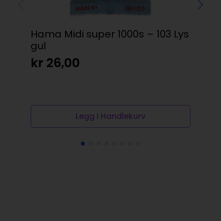
Hama Midi super 1000s – 103 Lys
CO
gul
2s
kr
26,00
kr
Op
N
pr
pr
va
er:
kr
kr
Legg I Handlekurv