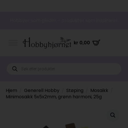
Hobbyer som gleder – produkter som inspirerer
kr
0,00
Products
search
Hjem
Generell Hobby
Støping
Mosaikk
Minimosaikk 5x5x2mm, grønn harmoni, 25g