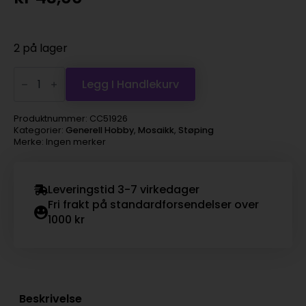
2 på lager
Minimosaikk
5x5x2mm,
Legg I Handlekurv
grønn
harmoni,
25g
Produktnummer:
CC51926
antall
Kategorier:
Generell Hobby
,
Mosaikk
,
Støping
Merke: Ingen merker
Leveringstid 3-7 virkedager
Fri frakt på standardforsendelser over
1000 kr
Beskrivelse