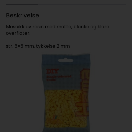
Beskrivelse
Mosaikk av resin med matte, blanke og klare
overflater.
.
str. 5×5 mm, tykkelse 2 mm
T