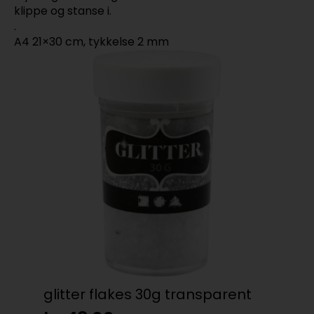
klippe og stanse i.
.
A4 21×30 cm, tykkelse 2 mm
glitter flakes 30g transparent
Baz