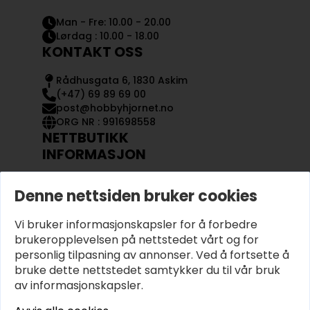
Man - Fre: 10.00 - 20.00
Lørdag : 10.00 - 18.00
KONTAKT OSS
Rådhusgata 6, 1830 Askim
(+47) 69 89 69 00
post@hobbyhjornet.no
ORG NR : 991698558
NETTBUTIKK
INFORMASJON
KONTAKT OSS
Denne nettsiden bruker cookies
OM OSS
MIN KONTO
Vi bruker informasjonskapsler for å forbedre
KJØPSVILKÅR OG BETINGELSER
PERSONVERN
brukeropplevelsen på nettstedet vårt og for
personlig tilpasning av annonser. Ved å fortsette å
bruke dette nettstedet samtykker du til vår bruk
av informasjonskapsler.