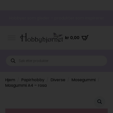
Hobbyer som gleder – produkter som inspirerer
kr
0,00
Products
search
Hjem
Papirhobby
Diverse
Mosegummi
Mosgummi A4 – rosa