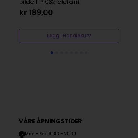
Bilde FP1032 elefant
Kop
kr
189,00
kr
Legg I Handlekurv
VÅRE ÅPNINGSTIDER
Man - Fre: 10.00 - 20.00