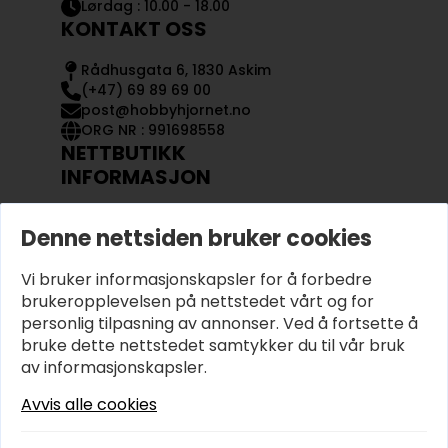
Lørdag : 10.00 - 18.00
KONTAKT OSS
Rådhusgata 6, 1830 Askim
(+47) 69 89 69 00
post@hobbyhjornet.no
ORG NR : 991698558
NETTBUTIKK
INFORMASJON
KONTAKT OSS
Denne nettsiden bruker cookies
OM OSS
MIN KONTO
Vi bruker informasjonskapsler for å forbedre
KJØPSVILKÅR OG BETINGELSER
PERSONVERN
brukeropplevelsen på nettstedet vårt og for
personlig tilpasning av annonser. Ved å fortsette å
bruke dette nettstedet samtykker du til vår bruk
av informasjonskapsler.
Avvis alle cookies