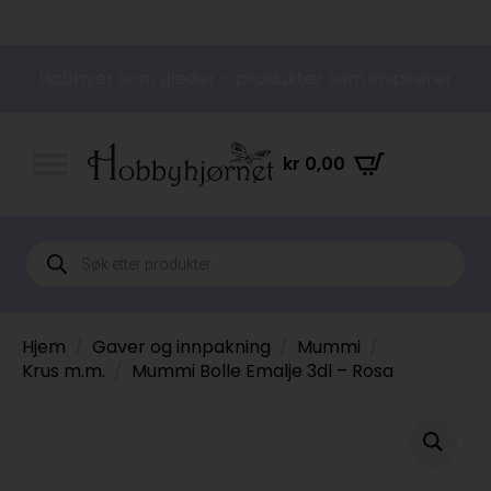
Hobbyer som gleder – produkter som inspirerer
kr
0,00
Products
search
Hjem
Gaver og innpakning
Mummi
Krus m.m.
Mummi Bolle Emalje 3dl – Rosa