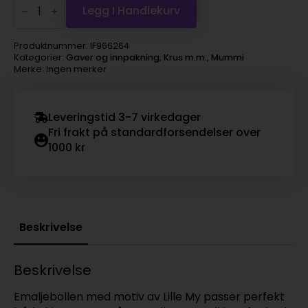
Bolle
Legg I Handlekurv
Emalje
3dl
-
Produktnummer:
IF966264
Rosa
Kategorier:
Gaver og innpakning
,
Krus m.m.
,
Mummi
antall
Merke: Ingen merker
Leveringstid 3-7 virkedager
Fri frakt på standardforsendelser over
1000 kr
Beskrivelse
Beskrivelse
Emaljebollen med motiv av Lille My passer perfekt