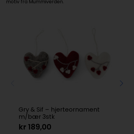
motiv fra Mummiverden.
Gry & Sif – hjerteornament
Wil
m/bær 3stk
kr
kr
189,00