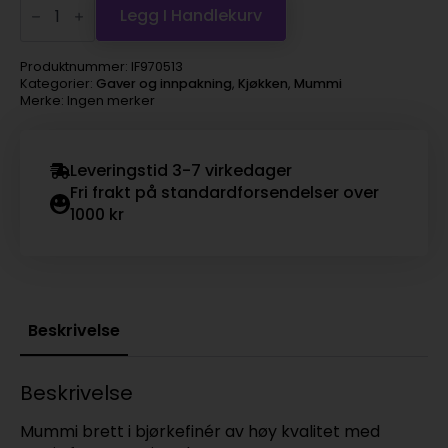
Brett
Legg I Handlekurv
36cm
-
Rom
Produktnummer:
IF970513
for
Kategorier:
Gaver og innpakning
,
Kjøkken
,
Mummi
alle
Merke: Ingen merker
antall
Leveringstid 3-7 virkedager
Fri frakt på standardforsendelser over
1000 kr
Beskrivelse
Beskrivelse
Mummi brett i bjørkefinér av høy kvalitet med