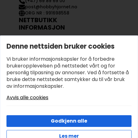
(+47) 69 89 69 00
post@hobbyhjornet.no
ORG NR : 991698558
NETTBUTIKK
INFORMASJON
KONTAKT OSS
Denne nettsiden bruker cookies
OM OSS
MIN KONTO
Vi bruker informasjonskapsler for å forbedre
KJØPSVILKÅR OG BETINGELSER
PERSONVERN
brukeropplevelsen på nettstedet vårt og for
personlig tilpasning av annonser. Ved å fortsette å
bruke dette nettstedet samtykker du til vår bruk
av informasjonskapsler.
Avvis alle cookies
Godkjenn alle
Les mer
© 2026 Hobbyhjornet.no – Utviklet og designet av