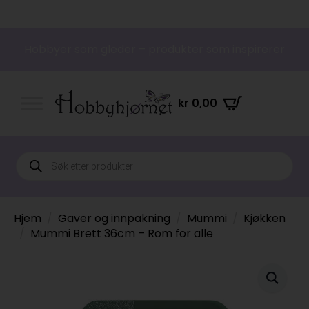
Hobbyer som gleder – produkter som inspirerer
kr
0,00
Products
search
Hjem
Gaver og innpakning
Mummi
Kjøkken
Mummi Brett 36cm – Rom for alle