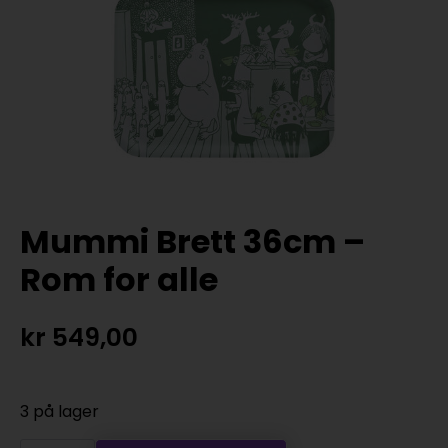
Mummi Brett 36cm –
Rom for alle
kr
549,00
3 på lager
Mummi