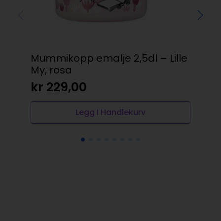
Mummikopp emalje 2,5dl – Lille
Vas
My, rosa
kr
Op
N
kr
229,00
pr
pr
va
er:
Legg I Handlekurv
kr
kr