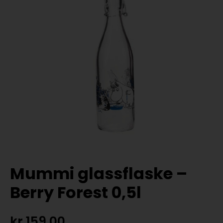
Mummi glassflaske –
Berry Forest 0,5l
kr
159,00