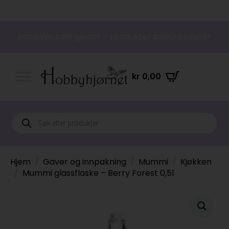
Hobbyer som gleder – produkter som inspirerer
kr
0,00
Products
search
Hjem
Gaver og innpakning
Mummi
Kjøkken
Mummi glassflaske – Berry Forest 0,5l