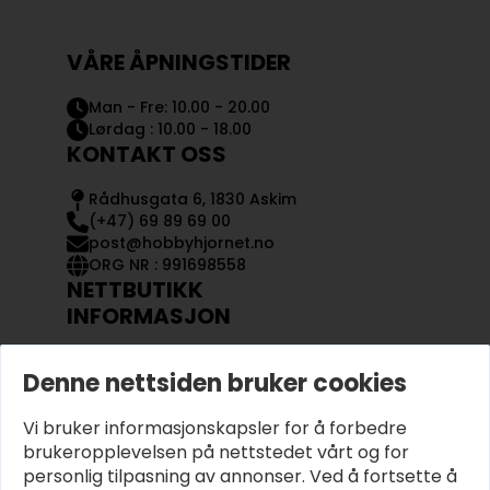
VÅRE ÅPNINGSTIDER
Man - Fre: 10.00 - 20.00
Lørdag : 10.00 - 18.00
KONTAKT OSS
Rådhusgata 6, 1830 Askim
(+47) 69 89 69 00
post@hobbyhjornet.no
ORG NR : 991698558
NETTBUTIKK
INFORMASJON
KONTAKT OSS
Denne nettsiden bruker cookies
OM OSS
MIN KONTO
Vi bruker informasjonskapsler for å forbedre
KJØPSVILKÅR OG BETINGELSER
PERSONVERN
brukeropplevelsen på nettstedet vårt og for
personlig tilpasning av annonser. Ved å fortsette å