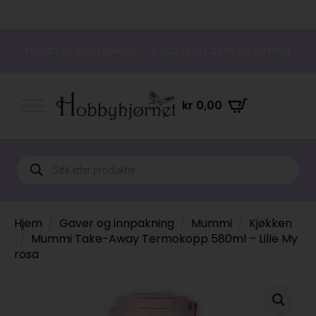
Hobbyer som gleder – produkter som inspirerer
kr
0,00
Products
search
Hjem
Gaver og innpakning
Mummi
Kjøkken
Mummi Take-Away Termokopp 580ml – Lille My
rosa