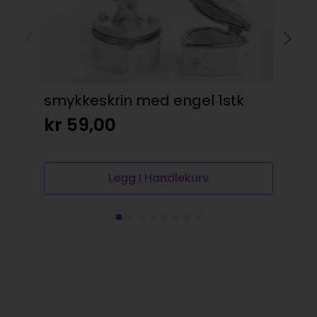
Ba
kr
smykkeskrin med engel 1stk
kr
59,00
Legg I Handlekurv