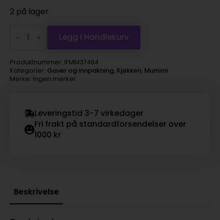
2 på lager
Mummi
Take-
Legg I Handlekurv
Away
Termokopp
580ml
Produktnummer:
IFMM37464
-
Kategorier:
Gaver og innpakning
,
Kjøkken
,
Mummi
Lille
Merke: Ingen merker
My
rosa
antall
Leveringstid 3-7 virkedager
Fri frakt på standardforsendelser over
1000 kr
Beskrivelse