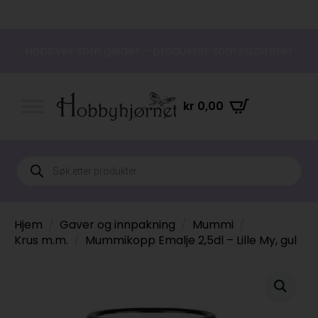
Hobbyer som gleder – produkter som inspirerer
kr
0,00
Products
search
Hjem
Gaver og innpakning
Mummi
Krus m.m.
Mummikopp Emalje 2,5dl – Lille My, gul