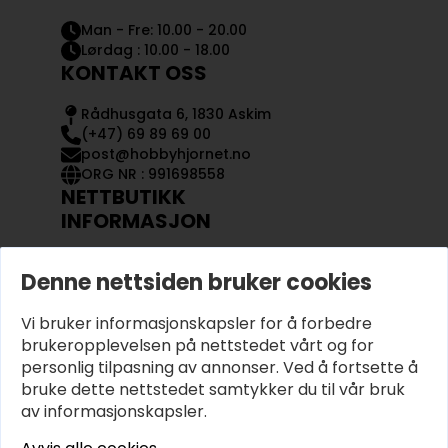
Man - Fre: 10.00 - 20.00
Lørdag : 10.00 - 18.00
KONTAKT OSS
Rådhusgata 6, 1830 Askim
(+47) 69 89 69 00
post@hobbyhjornet.no
ORG NR : 991698558
NETTBUTIKK
INFORMASJON
KONTAKT OSS
Denne nettsiden bruker cookies
OM OSS
MIN KONTO
Vi bruker informasjonskapsler for å forbedre
KJØPSVILKÅR OG BETINGELSER
PERSONVERN
brukeropplevelsen på nettstedet vårt og for
personlig tilpasning av annonser. Ved å fortsette å
bruke dette nettstedet samtykker du til vår bruk
av informasjonskapsler.