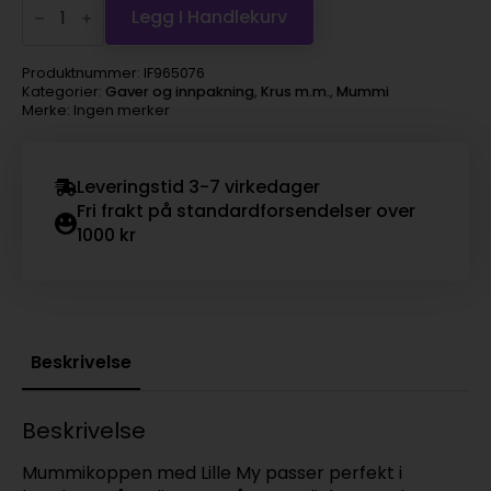
Emalje
Legg I Handlekurv
2,5dl
-
Lille
Produktnummer:
IF965076
My,
Kategorier:
Gaver og innpakning
,
Krus m.m.
,
Mummi
gul
Merke: Ingen merker
antall
Leveringstid 3-7 virkedager
Fri frakt på standardforsendelser over
1000 kr
Beskrivelse
Beskrivelse
Mummikoppen med Lille My passer perfekt i