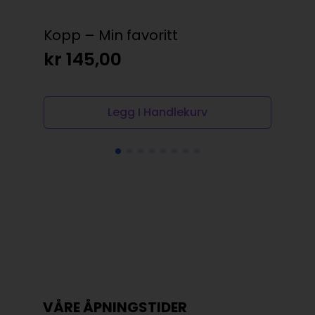
Kopp – Min favoritt
Ga
bu
kr
145,00
kr
Legg I Handlekurv
VÅRE ÅPNINGSTIDER