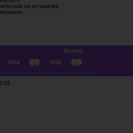
IN KONTO
JØPSVILKÅR OG BETINGELSER
ERSONVERN
en AS