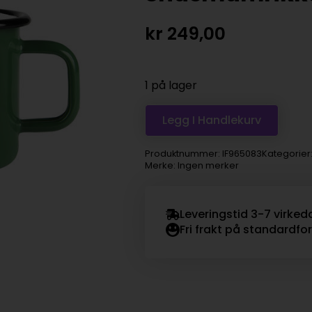
kr
249,00
1 på lager
Legg I Handlekurv
Produktnummer:
IF965083
Kategorier
Merke: Ingen merker
Leveringstid 3-7 virked
Fri frakt på standardfo