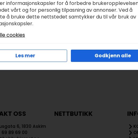
ker informasjonskapsler for å forbedre brukeropplevelse
kr
79,00
det vårt og for personlig tilpasning av annonser. Ved å
tte å bruke dette nettstedet samtykker du til vår bruk av
asjonskapsler.
Legg I Handlekurv
Legg I Handlekurv
lle cookies
Les mer
Godkjenn alle
AKT OSS
NETTBUTIKK
IN
sgata 6, 1830 Askim
K
 69 89 69 00
O