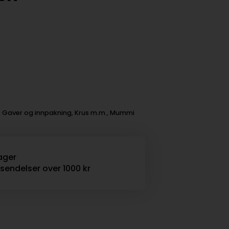
:
Gaver og innpakning
,
Krus m.m.
,
Mummi
ager
rsendelser over 1000 kr