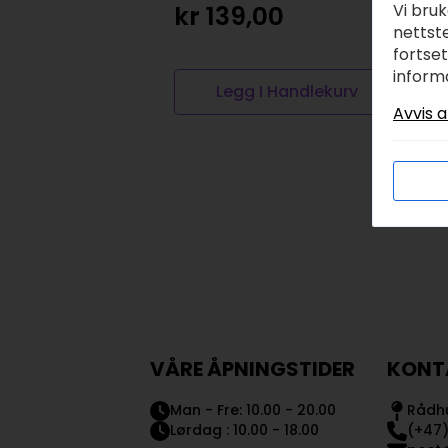
Vi bru
kr
139,00
nettste
fortse
inform
Legg I Handlekurv
Avvis a
VÅRE ÅPNINGSTIDER
KONT
Man - Fre: 10.00 - 20.00
Rådhu
Lørdag : 10.00 - 18.00
(+47)