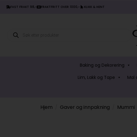
FAST FRAKT 98,-
FRAKTFRITT OVER 1000,-
KLIKK & HENT
Products
search
Baking og Dekorering
Lim, Lakk og Tape
Mal 
Hjem
Gaver og innpakning
Mummi