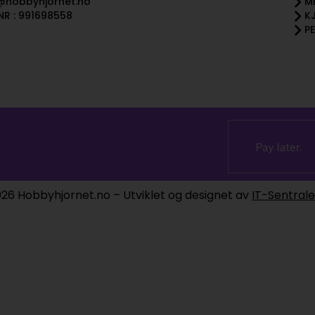
@hobbyhjornet.no
M
R : 991698558
K
P
26 Hobbyhjornet.no – Utviklet og designet av
IT-Sentral