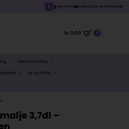
MIN KONTO
KJØPSVILKÅR OG BETINGELSER
kr
0,00
0
ing
Generell Hobby
Modeller
Sy og Strikk
n
alje 3,7dl –
en