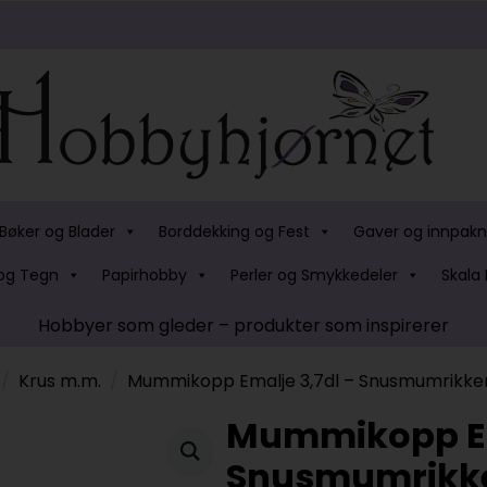
Bøker og Blader
Borddekking og Fest
Gaver og innpakn
og Tegn
Papirhobby
Perler og Smykkedeler
Skala 
Hobbyer som gleder – produkter som inspirerer
Krus m.m.
Mummikopp Emalje 3,7dl – Snusmumrikke
Mummikopp Em
Snusmumrikk