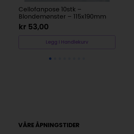
Cellofanpose 10stk –
Br
Blondemønster – 115x190mm
kr
kr
53,00
Legg I Handlekurv
VÅRE ÅPNINGSTIDER