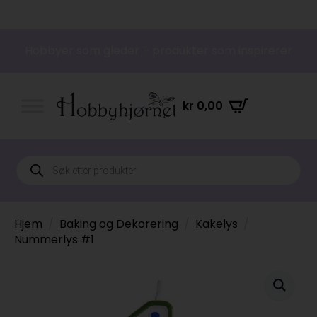
Hobbyer som gleder – produkter som inspirerer
kr
0,00
Products
search
Hjem
Baking og Dekorering
Kakelys
Nummerlys #1