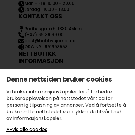
Man - Fre: 10.00 - 20.00
Lørdag : 10.00 - 18.00
KONTAKT OSS
Rådhusgata 6, 1830 Askim
(+47) 69 89 69 00
post@hobbyhjornet.no
ORG NR : 991698558
NETTBUTIKK
INFORMASJON
KONTAKT OSS
Denne nettsiden bruker cookies
OM OSS
MIN KONTO
Vi bruker informasjonskapsler for å forbedre
KJØPSVILKÅR OG BETINGELSER
PERSONVERN
brukeropplevelsen på nettstedet vårt og for
personlig tilpasning av annonser. Ved å fortsette å
bruke dette nettstedet samtykker du til vår bruk
av informasjonskapsler.
Avvis alle cookies