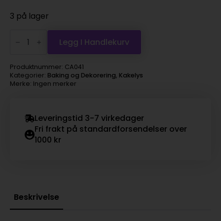
3 på lager
Nummerlys
#1
Legg I Handlekurv
antall
Produktnummer:
CA041
Kategorier:
Baking og Dekorering
,
Kakelys
Merke: Ingen merker
Leveringstid 3-7 virkedager
Fri frakt på standardforsendelser over
1000 kr
Beskrivelse