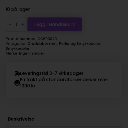
10 på lager
ørekrok
forgylt
Legg I Handlekurv
10stk
antall
Produktnummer:
CC603040
Kategorier:
Øredobber mm.
,
Perler og Smykkedeler
,
Smykkedeler
Merke: Ingen merker
Leveringstid 3-7 virkedager
Fri frakt på standardforsendelser over
1000 kr
Beskrivelse