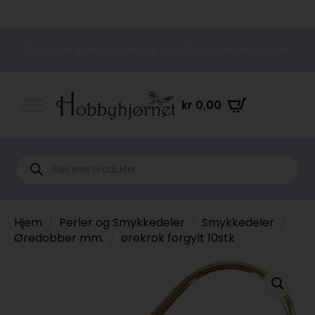
Hobbyer som gleder – produkter som inspirerer
kr
0,00
Products
search
Hjem
Perler og Smykkedeler
Smykkedeler
Øredobber mm.
ørekrok forgylt 10stk