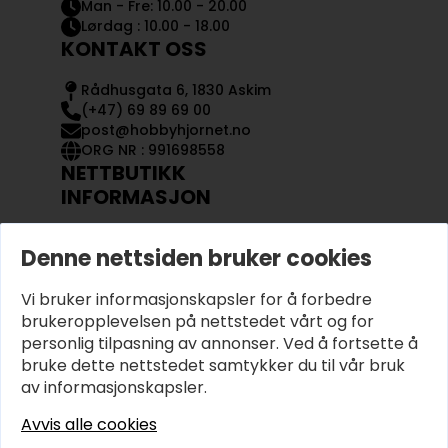
Man - Fre: 10.00 - 20.00
Lørdag : 10.00 - 18.00
KONTAKT OSS
Rådhusgata 6, 1830 Askim
(+47) 69 89 69 00
post@hobbyhjornet.no
ORG NR : 991698558
NETTBUTIKK
INFORMASJON
KONTAKT OSS
Denne nettsiden bruker cookies
OM OSS
MIN KONTO
Vi bruker informasjonskapsler for å forbedre
KJØPSVILKÅR OG BETINGELSER
PERSONVERN
brukeropplevelsen på nettstedet vårt og for
personlig tilpasning av annonser. Ved å fortsette å
bruke dette nettstedet samtykker du til vår bruk
av informasjonskapsler.
Avvis alle cookies