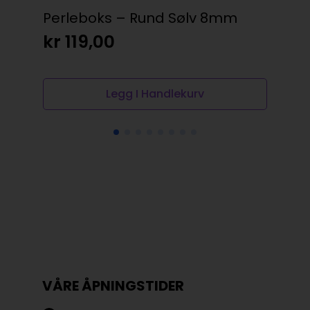
Perleboks – Rund Sølv 8mm
dpC
8x
kr
119,00
kr
Legg I Handlekurv
VÅRE ÅPNINGSTIDER