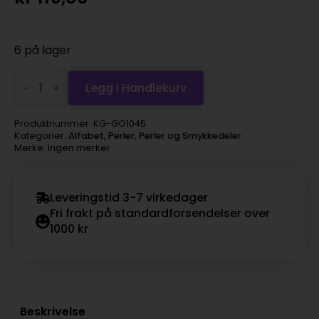
6 på lager
Perle
Bokstav
Legg I Handlekurv
Rund
Sort
4x7mm
Produktnummer:
KG-GO1045
antall
Kategorier:
Alfabet
,
Perler
,
Perler og Smykkedeler
Merke: Ingen merker
Leveringstid 3-7 virkedager
Fri frakt på standardforsendelser over
1000 kr
Beskrivelse