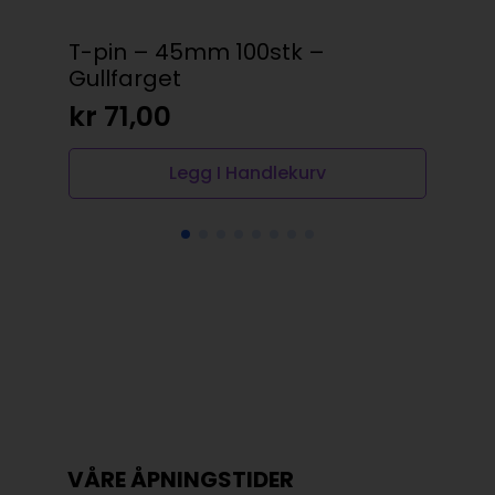
T-pin – 45mm 100stk –
Met
Gullfarget
kr
kr
71,00
Legg I Handlekurv
VÅRE ÅPNINGSTIDER