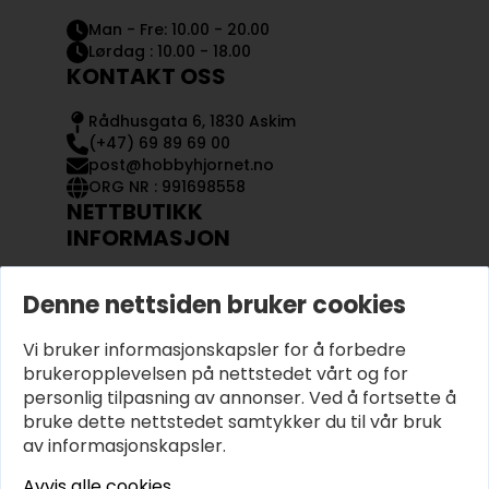
Man - Fre: 10.00 - 20.00
Lørdag : 10.00 - 18.00
KONTAKT OSS
Rådhusgata 6, 1830 Askim
(+47) 69 89 69 00
post@hobbyhjornet.no
ORG NR : 991698558
NETTBUTIKK
INFORMASJON
KONTAKT OSS
Denne nettsiden bruker cookies
OM OSS
MIN KONTO
Vi bruker informasjonskapsler for å forbedre
KJØPSVILKÅR OG BETINGELSER
PERSONVERN
brukeropplevelsen på nettstedet vårt og for
personlig tilpasning av annonser. Ved å fortsette å
bruke dette nettstedet samtykker du til vår bruk
av informasjonskapsler.
Avvis alle cookies