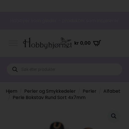
Hobbyer som gleder – produkter som inspirerer
kr
0,00
Products
search
Hjem
Perler og Smykkedeler
Perler
Alfabet
Perle Bokstav Rund Sort 4x7mm