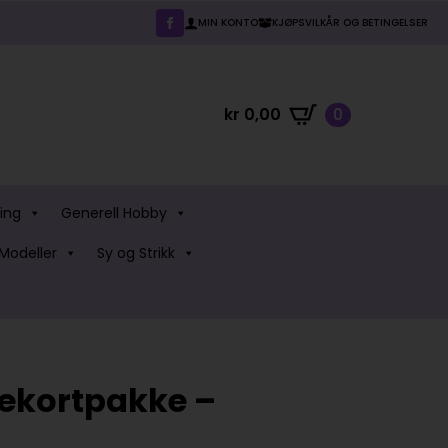
MIN KONTO
KJØPSVILKÅR OG BETINGELSER
kr
0,00
0
ing
Generell Hobby
Modeller
Sy og Strikk
lekortpakke –