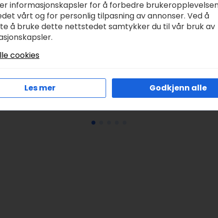
ker informasjonskapsler for å forbedre brukeropplevelse
det vårt og for personlig tilpasning av annonser. Ved å
tte å bruke dette nettstedet samtykker du til vår bruk av
ummi Kaffeboks –
Frokostkopp 520ml 
asjonskapsler.
rekrone blå
donald 1stk
lle cookies
r
269,00
kr
329,00
Les mer
Godkjenn alle
Legg I Handlekurv
Legg I Handlekurv