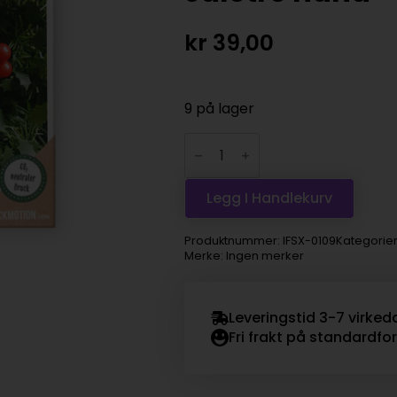
kr
39,00
9 på lager
Pickmotion
julekortpakke
-
Juletre
hund
Legg I Handlekurv
antall
Produktnummer:
IFSX-0109
Kategorie
Merke: Ingen merker
Leveringstid 3-7 virked
Fri frakt på standardfo