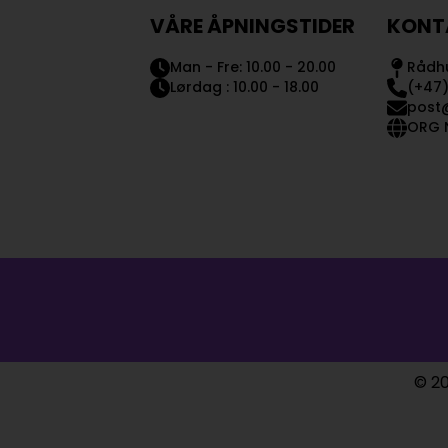
VÅRE ÅPNINGSTIDER
KONT
Man - Fre: 10.00 - 20.00
Rådhu
Lørdag : 10.00 - 18.00
(+47)
post
ORG N
© 20