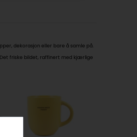
apper, dekorasjon eller bare å samle på.
t friske bildet, raffinert med kjærlige