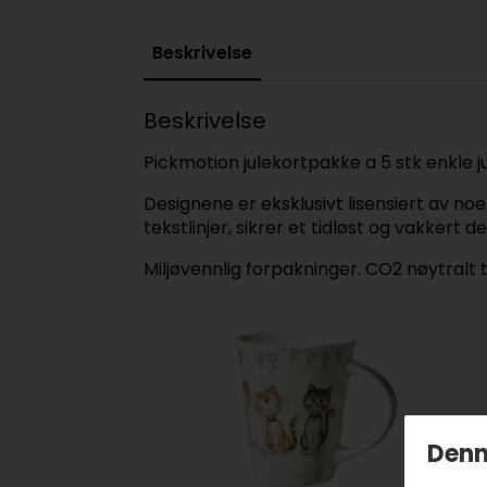
Beskrivelse
Beskrivelse
Pickmotion julekortpakke a 5 stk enkle j
Designene er eksklusivt lisensiert av no
tekstlinjer, sikrer et tidløst og vakkert de
Miljøvennlig forpakninger. CO2 nøytralt tr
Denn