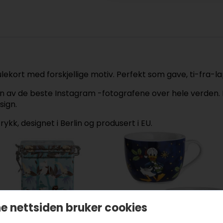
ulekort med forskjellige motiv. Perfekt som gave, ti-fra-l
en av de beste Instagram -fotografene over hele verden. De
sign.
ykk, designet i Berlin og produsert i EU.
e nettsiden bruker cookies