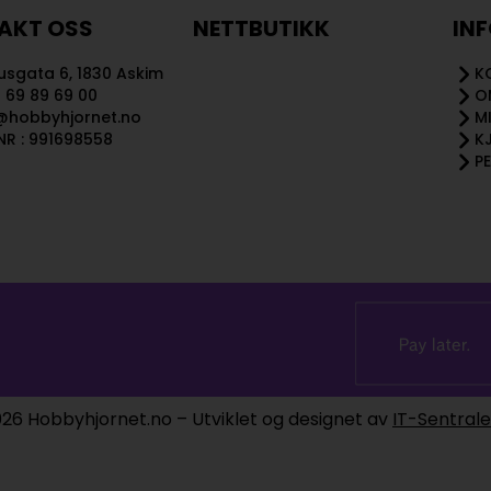
AKT OSS
NETTBUTIKK
IN
sgata 6, 1830 Askim
K
 69 89 69 00
O
@hobbyhjornet.no
M
R : 991698558
K
P
26 Hobbyhjornet.no – Utviklet og designet av
IT-Sentral