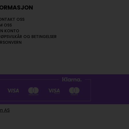
FORMASJON
ONTAKT OSS
M OSS
IN KONTO
JØPSVILKÅR OG BETINGELSER
ERSONVERN
en AS