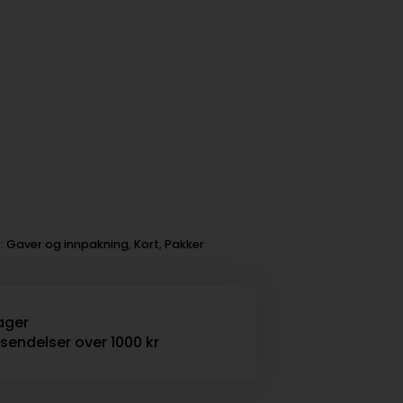
r:
Gaver og innpakning
,
Kort
,
Pakker
ager
rsendelser over 1000 kr