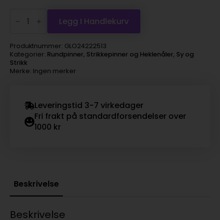
Prym
1530
Legg I Handlekurv
Bambus
Rundpinne
60cm
Produktnummer:
GLO24222513
-
Kategorier:
Rundpinner
,
Strikkepinner og Heklenåler
,
Sy og
2,5
Strikk
antall
Merke: Ingen merker
Leveringstid 3-7 virkedager
Fri frakt på standardforsendelser over
1000 kr
Beskrivelse
Beskrivelse