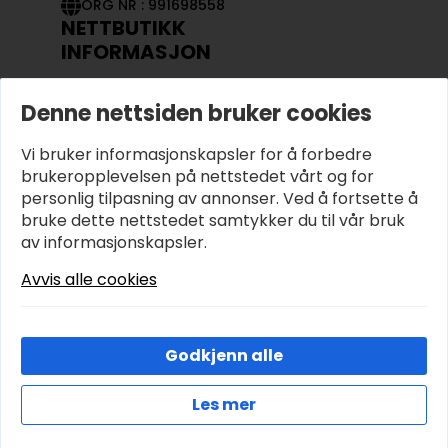
ORG NR : 991698558
NETTBUTIKK
INFORMASJON
KONTAKT OSS
Denne nettsiden bruker cookies
OM OSS
MIN KONTO
Vi bruker informasjonskapsler for å forbedre
KJØPSVILKÅR OG BETINGELSER
PERSONVERN
brukeropplevelsen på nettstedet vårt og for
personlig tilpasning av annonser. Ved å fortsette å
bruke dette nettstedet samtykker du til vår bruk
av informasjonskapsler.
Avvis alle cookies
Godkjenn alle
Les mer
© 2026 Hobbyhjornet.no – Utviklet og designet av
IT-Sentralen AS
Cookies