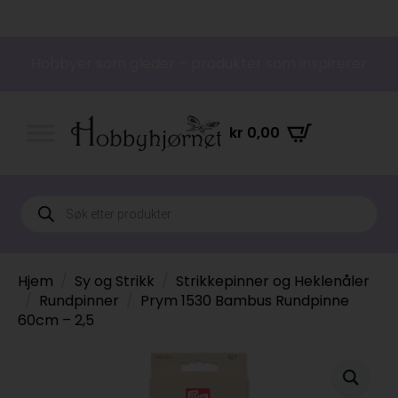
Hobbyer som gleder – produkter som inspirerer
kr
0,00
Products
search
Hjem
Sy og Strikk
Strikkepinner og Heklenåler
Rundpinner
Prym 1530 Bambus Rundpinne
60cm – 2,5