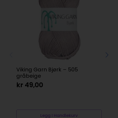
Viking Garn Bjørk – 505
Kn
gråbeige
kr
kr
49,00
Legg I Handlekurv