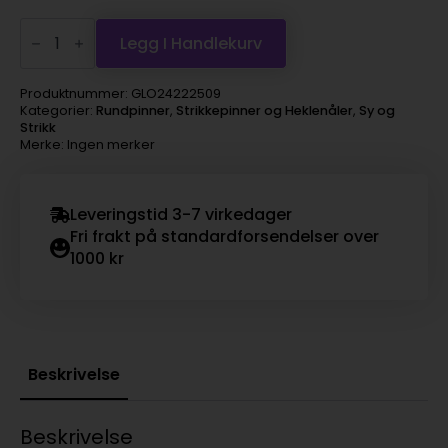
Prym
1530
Legg I Handlekurv
Bambus
Rundpinne
80cm
Produktnummer:
GLO24222509
-
Kategorier:
Rundpinner
,
Strikkepinner og Heklenåler
,
Sy og
5,5
Strikk
antall
Merke: Ingen merker
Leveringstid 3-7 virkedager
Fri frakt på standardforsendelser over
1000 kr
Beskrivelse
Beskrivelse