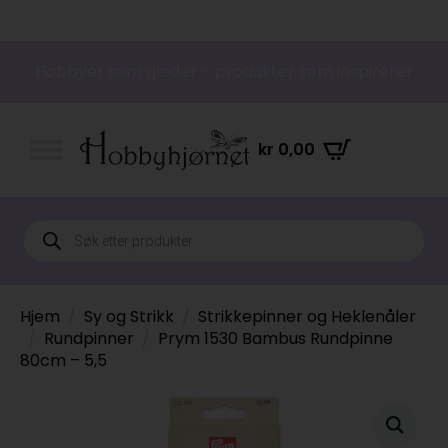
Hobbyer som gleder – produkter som inspirerer
kr
0,00
Products
search
Hjem
Sy og Strikk
Strikkepinner og Heklenåler
Rundpinner
Prym 1530 Bambus Rundpinne
80cm – 5,5