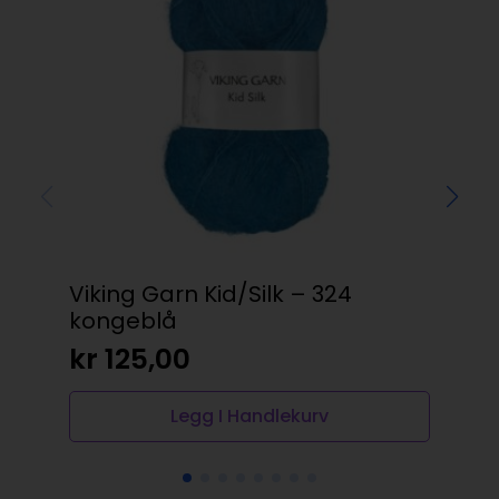
Viking Garn Kid/Silk – 324
YKK
kongeblå
65
kr
125,00
kr
Legg I Handlekurv