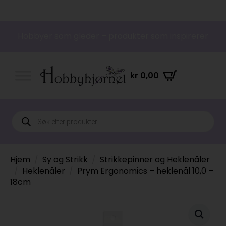
Hobbyer som gleder – produkter som inspirerer
kr
0,00
Products
search
Hjem
Sy og Strikk
Strikkepinner og Heklenåler
Heklenåler
Prym Ergonomics – heklenål 10,0 –
18cm