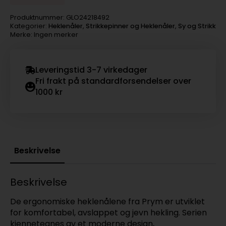
Produktnummer:
GLO24218492
Kategorier:
Heklenåler
,
Strikkepinner og Heklenåler
,
Sy og Strikk
Merke: Ingen merker
Leveringstid 3-7 virkedager
Fri frakt på standardforsendelser over
1000 kr
Beskrivelse
Beskrivelse
De ergonomiske heklenålene fra Prym er utviklet
for komfortabel, avslappet og jevn hekling. Serien
kjennetegnes av et moderne design,