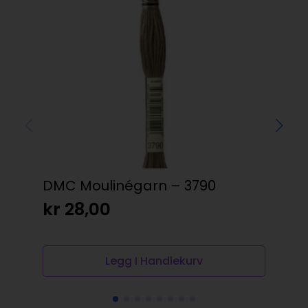
DMC Moulinégarn – 3790
DM
kr
28,00
kr
Legg I Handlekurv