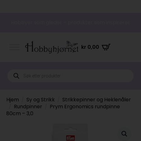
Hobbyer som gleder – produkter som inspirerer
kr
0,00
Products
search
Hjem
Sy og Strikk
Strikkepinner og Heklenåler
Rundpinner
Prym Ergonomics rundpinne
80cm – 3,0