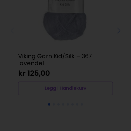
Viking Garn Kid/Silk – 367
Gü
lavendel
20
kr
125,00
kr
Legg I Handlekurv