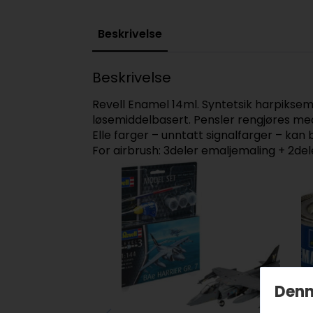
Beskrivelse
Beskrivelse
Revell Enamel 14ml. Syntetsik harpiksemal
løsemiddelbasert. Pensler rengjøres med 
Elle farger – unntatt signalfarger – ka
For airbrush: 3deler emaljemaling + 2del
Denn