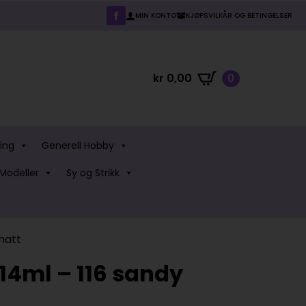
MIN KONTO
KJØPSVILKÅR OG BETINGELSER
kr
0,00
0
ing
Generell Hobby
Modeller
Sy og Strikk
matt
14ml – 116 sandy