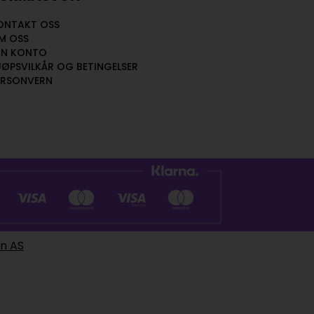
ONTAKT OSS
M OSS
IN KONTO
JØPSVILKÅR OG BETINGELSER
ERSONVERN
en AS