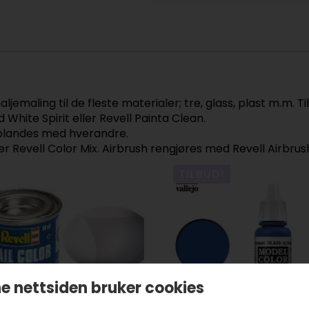
jemaling til de fleste materialer; tre, glass, plast m.m. T
White Spirit eller Revell Painta Clean.
n blandes med hverandre.
er Revell Color Mix. Airbrush rengjøres med Revell Airbrus
TILBUD!
e nettsiden bruker cookies