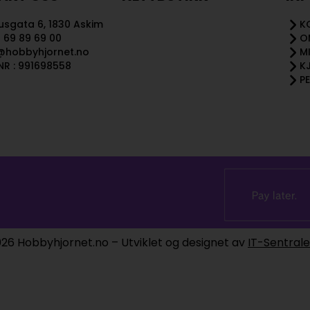
sgata 6, 1830 Askim
K
 69 89 69 00
O
@hobbyhjornet.no
M
R : 991698558
K
P
26 Hobbyhjornet.no – Utviklet og designet av
IT-Sentral