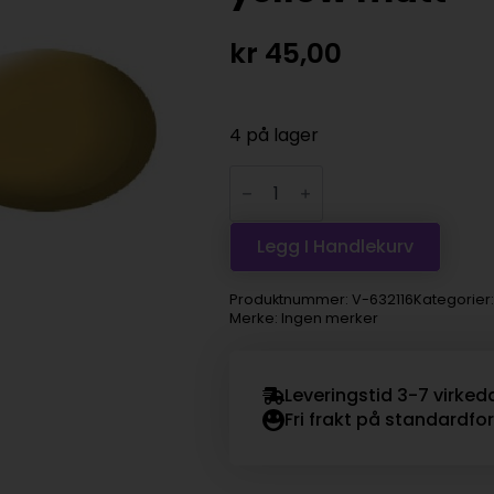
kr
45,00
4 på lager
Revell
Enamel
14ml
-
116
Legg I Handlekurv
sandy
yellow
matt
Produktnummer:
V-632116
Kategorier
antall
Merke: Ingen merker
Leveringstid 3-7 virked
Fri frakt på standardfo