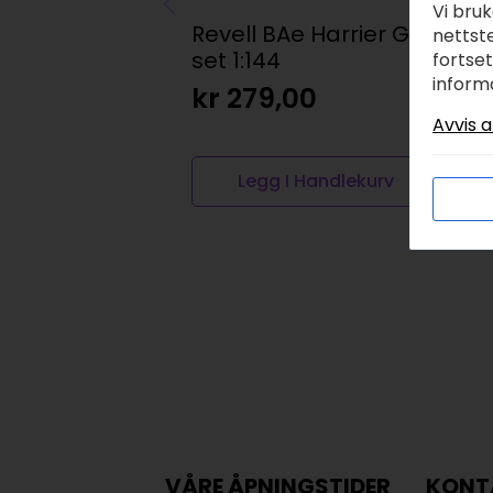
Vi bru
Revell BAe Harrier GR,7
R
nettste
set 1:144
1
fortse
inform
kr
279,00
k
Avvis a
Legg I Handlekurv
VÅRE ÅPNINGSTIDER
KONT