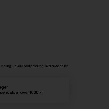
:
Maling
,
Revell Emaljemaling
,
Skala Modeller
ager
rsendelser over 1000 kr