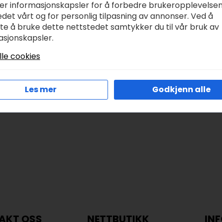
ker informasjonskapsler for å forbedre brukeropplevelse
evell Enamel 14ml –
Vallejo Model Color 
det vårt og for personlig tilpasning av annonser. Ved å
02 clear matt
ultramarine
tte å bruke dette nettstedet samtykker du til vår bruk av
asjonskapsler.
r
45,00
kr
39,00
kr
58,00
Opprinnelig
Nåværende
lle cookies
pris
pris
var:
er:
Legg I Handlekurv
Legg I Handlekurv
Les mer
Godkjenn alle
kr 58,00.
kr 39,00.
AKT OSS
NETTBUTIKK
IN