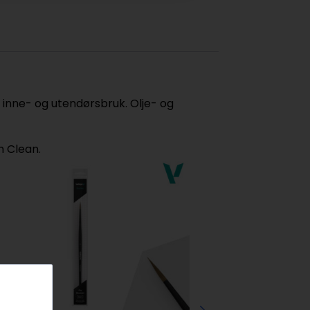
il inne- og utendørsbruk. Olje- og
h Clean.