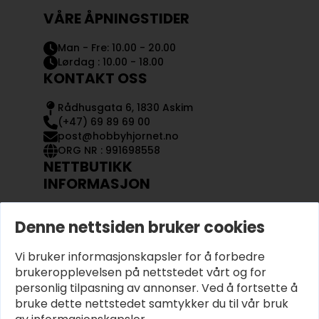
VÅRE ÅPNINGSTIDER
Man - Fre: 10.00 - 20.00
Lørdag : 10.00 - 18.00
KONTAKT OSS
Rådhusgata 6, 1830 Askim
(+47) 69 89 69 00
post@hobbyhjornet.no
ORG NR : 991698558
NETTBUTIKK
INFORMASJON
KONTAKT OSS
Denne nettsiden bruker cookies
OM OSS
MIN KONTO
Vi bruker informasjonskapsler for å forbedre
KJØPSVILKÅR OG BETINGELSER
PERSONVERN
brukeropplevelsen på nettstedet vårt og for
personlig tilpasning av annonser. Ved å fortsette å
bruke dette nettstedet samtykker du til vår bruk