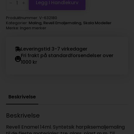
Enamel
Legg I Handlekurv
14ml
-
180
Produktnummer:
V-632180
mud
Kategorier:
Maling
,
Revell Emaljemaling
,
Skala Modeller
brown
Merke: Ingen merker
gloss
antall
Leveringstid 3-7 virkedager
Fri frakt på standardforsendelser over
1000 kr
Beskrivelse
Beskrivelse
Revell Enamel 14ml. Syntetsik harpiksemaljemaling
til de fleste materialer; tre, glass, plast m.m. Til