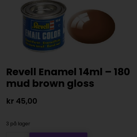
Revell Enamel 14ml – 180
mud brown gloss
kr
45,00
3 på lager
Revell