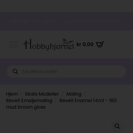
Hobbyer som gleder – produkter som inspirerer
kr
0,00
Products
search
Hjem
Skala Modeller
Maling
Revell Emaljemaling
Revell Enamel 14ml – 180
mud brown gloss