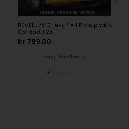
REVELL 78 Chevy 4×4 Pickup with
Val
Go-kart 1:25
Obs
kr
799,00
kr
Legg I Handlekurv