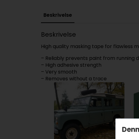
Beskrivelse
Beskrivelse
High quality masking tape for flawless m
– Reliably prevents paint from running 
– High adhesive strength
– Very smooth
– Removes without a trace
Denn