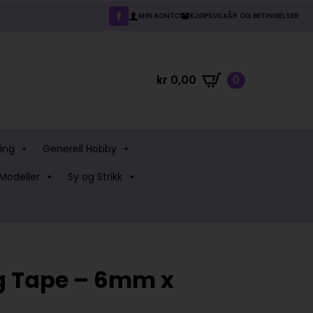
MIN KONTO
KJØPSVILKÅR OG BETINGELSER
kr
0,00
0
ing
Generell Hobby
Modeller
Sy og Strikk
g Tape – 6mm x