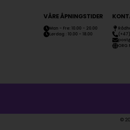
VÅRE ÅPNINGSTIDER
KONT
Man - Fre: 10.00 - 20.00
Rådhu
Lørdag : 10.00 - 18.00
(+47)
post
ORG N
© 20