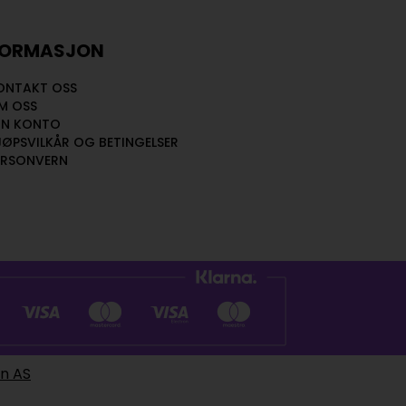
FORMASJON
ONTAKT OSS
M OSS
IN KONTO
JØPSVILKÅR OG BETINGELSER
ERSONVERN
en AS