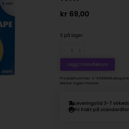
kr
69,00
5 på lager
Revell
Masking
Tape
-
6mm
Legg I Handlekurv
x
10m
antall
Produktnummer:
V-639694
Kategorie
Merke: Ingen merker
Leveringstid 3-7 virked
Fri frakt på standardfo