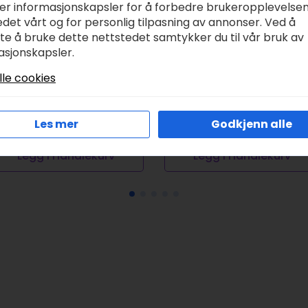
ker informasjonskapsler for å forbedre brukeropplevelse
det vårt og for personlig tilpasning av annonser. Ved å
tte å bruke dette nettstedet samtykker du til vår bruk av
allejo Game Color
Vallejo Scenery – Wi
asjonskapsler.
nk – black green
Tuft – Dry
lle cookies
r
58,00
kr
79,00
Les mer
Godkjenn alle
Legg I Handlekurv
Legg I Handlekurv