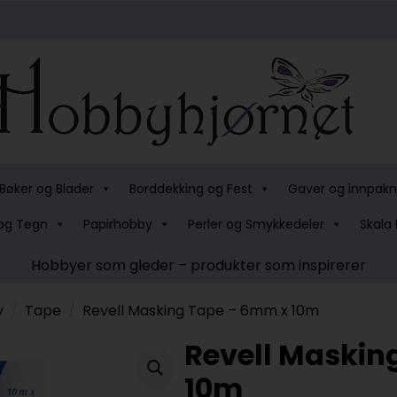
Bøker og Blader
Borddekking og Fest
Gaver og innpakn
og Tegn
Papirhobby
Perler og Smykkedeler
Skala 
Hobbyer som gleder – produkter som inspirerer
y
Tape
Revell Masking Tape – 6mm x 10m
Revell Maskin
10m