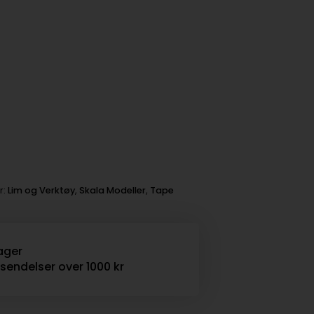
r:
Lim og Verktøy
,
Skala Modeller
,
Tape
ager
rsendelser over 1000 kr