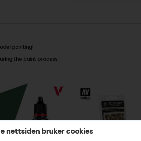
odel painting!
during the paint process
e nettsiden bruker cookies