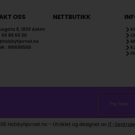
AKT OSS
NETTBUTIKK
IN
sgata 6, 1830 Askim
K
 69 89 69 00
O
@hobbyhjornet.no
M
R : 991698558
K
P
26 Hobbyhjornet.no – Utviklet og designet av
IT-Sentral