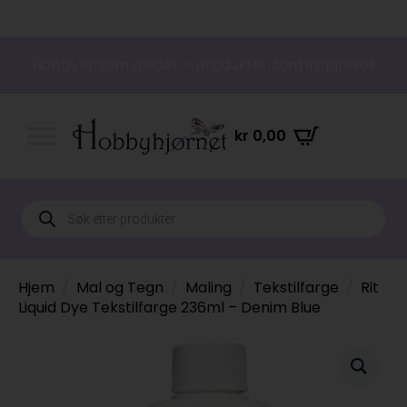
Hobbyer som gleder – produkter som inspirerer
kr
0,00
Products
search
Hjem
Mal og Tegn
Maling
Tekstilfarge
Rit
Liquid Dye Tekstilfarge 236ml – Denim Blue