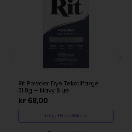
Rit Powder Dye Tekstilfarge
Am
31,9g – Navy Blue
per
kr
68,00
kr
Legg I Handlekurv