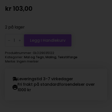
kr
103,00
2 på lager
Rit
Liquid
Legg I Handlekurv
Dye
Tekstilfarge
236ml
Produktnummer:
GLO29035122
–
Kategorier:
Mal og Tegn
,
Maling
,
Tekstilfarge
Denim
Merke: Ingen merker
Blue
antall
Leveringstid 3-7 virkedager
Fri frakt på standardforsendelser over
1000 kr