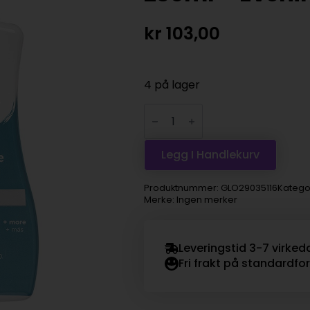
kr
103,00
4 på lager
Rit
Liquid
Dye
Tekstilfarge
236ml
Legg I Handlekurv
–
Evening
Blue
Produktnummer:
GLO29035116
Katego
antall
Merke: Ingen merker
Leveringstid 3-7 virked
Fri frakt på standardfo