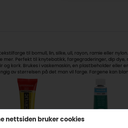
tekstilfarge til bomull, lin, silke, ull, rayon, ramie eller ny
mye mer. Perfekt til knytebatikk, fargegraderinger, dip d
ir og kork. Brukes i vaskemaskin, en plastbeholder eller en
hengig av størrelsen på det man vil farge. Fargene kan bla
e nettsiden bruker cookies