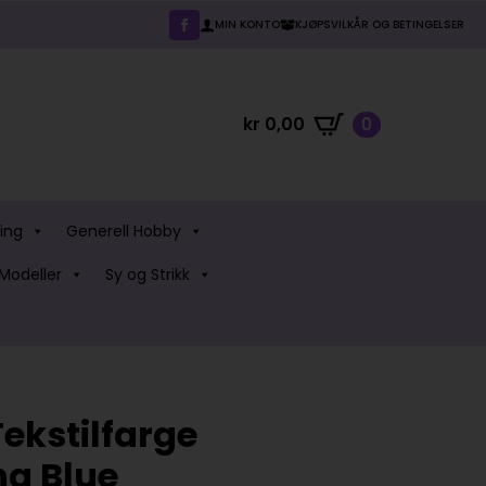
MIN KONTO
KJØPSVILKÅR OG BETINGELSER
kr
0,00
0
ing
Generell Hobby
Modeller
Sy og Strikk
Tekstilfarge
ng Blue