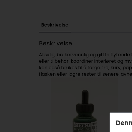
Beskrivelse
Beskrivelse
Allsidig, brukervennlig og giftfri flytende 
eller tilbehør, koordiner interiøret og 
kan også brukes til å farge tre, kurv, pap
flasken eller lagre rester til senere, av
Denn