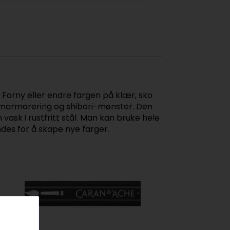
lon. Forny eller endre fargen på klær, sko
ye, marmorering og shibori-mønster. Den
 vask i rustfritt stål. Man kan bruke hele
ndes for å skape nye farger.