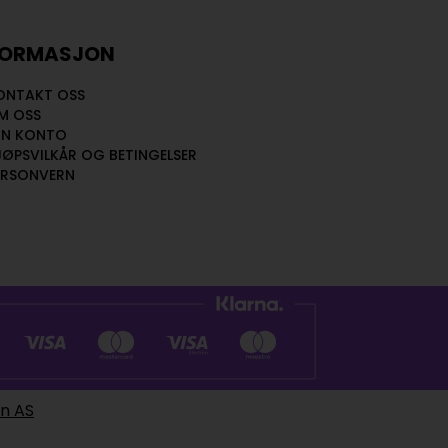
FORMASJON
ONTAKT OSS
M OSS
IN KONTO
JØPSVILKÅR OG BETINGELSER
ERSONVERN
en AS