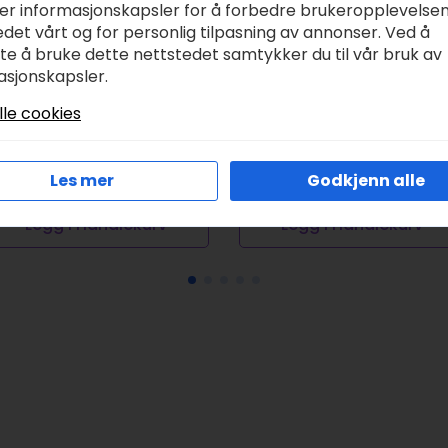
ker informasjonskapsler for å forbedre brukeropplevelse
det vårt og for personlig tilpasning av annonser. Ved å
tte å bruke dette nettstedet samtykker du til vår bruk av
msterdam Standard
Van Gogh
asjonskapsler.
0ml, 275 primary
Akvarelltube 10ml –
ellow
675 Pthalo green
lle cookies
r
42,00
kr
66,00
Les mer
Godkjenn alle
Legg I Handlekurv
Legg I Handlekurv