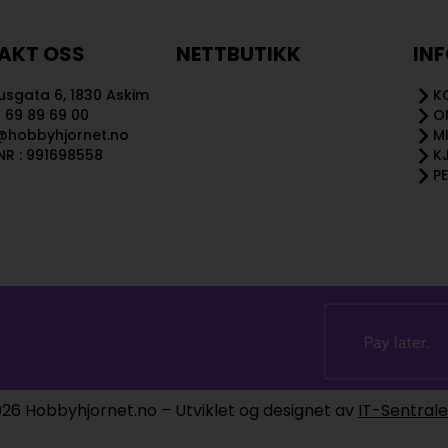
AKT OSS
NETTBUTIKK
IN
sgata 6, 1830 Askim
K
 69 89 69 00
O
@hobbyhjornet.no
M
R : 991698558
K
P
26 Hobbyhjornet.no – Utviklet og designet av
IT-Sentral