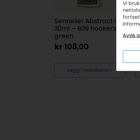
Vi bru
nettste
fortse
Sennelier Abstract ink
A
inform
30ml – 809 hooker’s
2
green
y
Avvis a
kr
108,00
k
Legg I Handlekurv