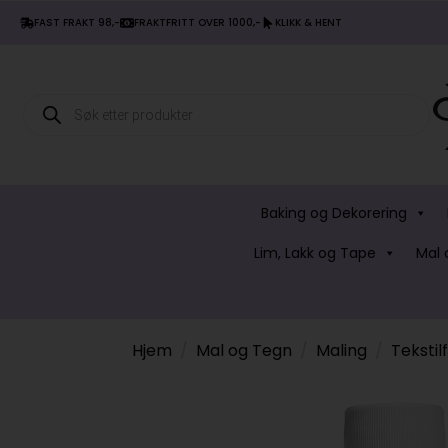
FAST FRAKT 98,-
FRAKTFRITT OVER 1000,-
KLIKK & HENT
Products
search
Baking og Dekorering
Lim, Lakk og Tape
Mal 
Hjem
Mal og Tegn
Maling
Tekstil