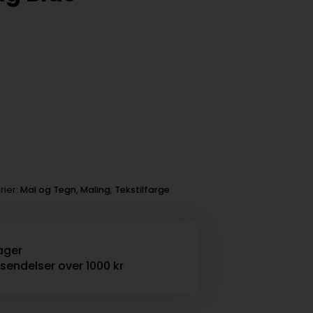
rier:
Mal og Tegn
,
Maling
,
Tekstilfarge
ager
rsendelser over 1000 kr