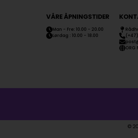
VÅRE ÅPNINGSTIDER
KONT
Man - Fre: 10.00 - 20.00
Rådhu
Lørdag : 10.00 - 18.00
(+47)
post
ORG N
© 20