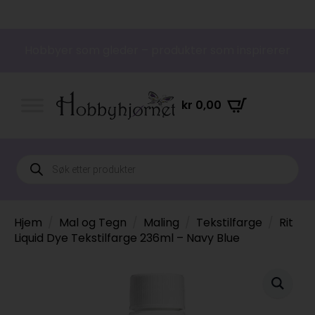
Hobbyer som gleder – produkter som inspirerer
kr
0,00
Products
search
Hjem
Mal og Tegn
Maling
Tekstilfarge
Rit
Liquid Dye Tekstilfarge 236ml – Navy Blue