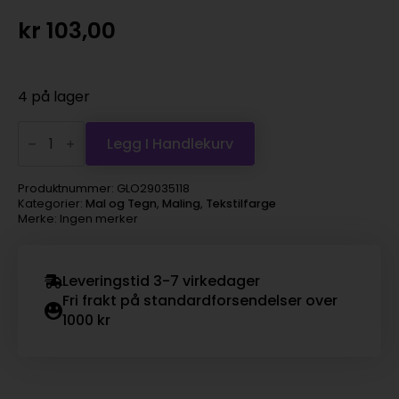
kr
103,00
4 på lager
Rit
Liquid
Legg I Handlekurv
Dye
Tekstilfarge
236ml
Produktnummer:
GLO29035118
–
Kategorier:
Mal og Tegn
,
Maling
,
Tekstilfarge
Navy
Merke: Ingen merker
Blue
antall
Leveringstid 3-7 virkedager
Fri frakt på standardforsendelser over
1000 kr