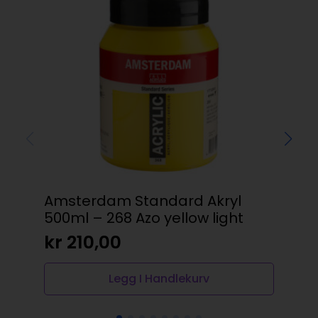
Amsterdam Standard Akryl
Am
500ml – 268 Azo yellow light
yel
kr
210,00
kr
Legg I Handlekurv