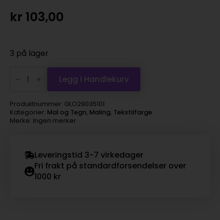
kr
103,00
3 på lager
Rit
Liquid
Legg I Handlekurv
Dye
Tekstilfarge
236ml
Produktnummer:
GLO29035101
–
Kategorier:
Mal og Tegn
,
Maling
,
Tekstilfarge
Teal
Merke: Ingen merker
antall
Leveringstid 3-7 virkedager
Fri frakt på standardforsendelser over
1000 kr