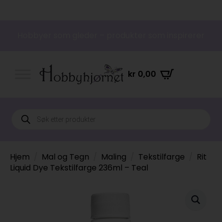
Hobbyer som gleder – produkter som inspirerer
kr
0,00
Products
search
Hjem
Mal og Tegn
Maling
Tekstilfarge
Rit
Liquid Dye Tekstilfarge 236ml – Teal