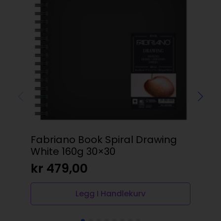
Fabriano Book Spiral Drawing
Am
White 160g 30×30
tr
kr
479,00
kr
Legg I Handlekurv