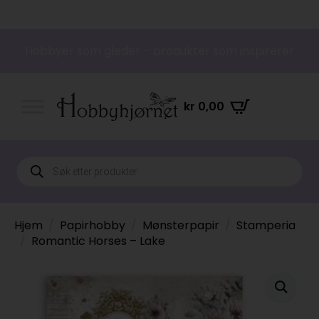
Hobbyer som gleder – produkter som inspirerer
kr
0,00
Products
search
Hjem
Papirhobby
Mønsterpapir
Stamperia
Romantic Horses – Lake