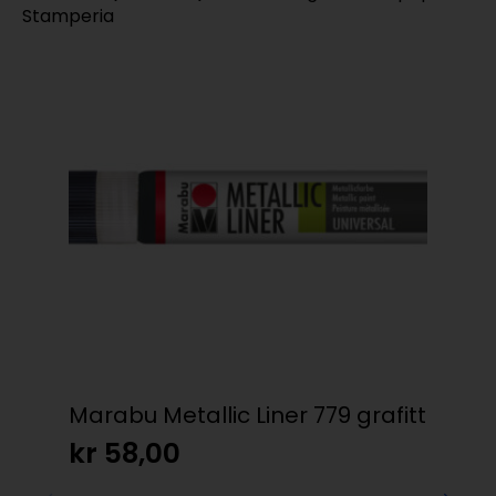
Stamperia
Marabu Metallic Liner 779 grafitt
But
kr
58,00
kr