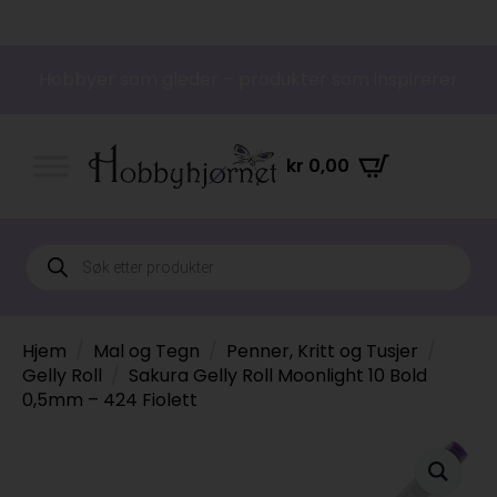
Hobbyer som gleder – produkter som inspirerer
kr
0,00
Products
search
Hjem
Mal og Tegn
Penner, Kritt og Tusjer
Gelly Roll
Sakura Gelly Roll Moonlight 10 Bold
0,5mm – 424 Fiolett