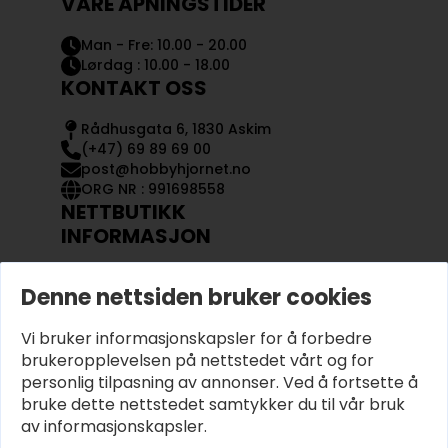
VÅRE ÅPNINGSTIDER
Man - Fre: 10.00 - 20.00
Lørdag : 10.00 - 18.00
KONTAKT OSS
Rådhusgata 6, 1830 Askim
(+47) 69 89 69 00
post@hobbyhjornet.no
ORG NR : 991698558
NETTBUTIKK
INFORMASJON
KONTAKT OSS
Denne nettsiden bruker cookies
OM OSS
MIN KONTO
Vi bruker informasjonskapsler for å forbedre
KJØPSVILKÅR OG BETINGELSER
PERSONVERN
brukeropplevelsen på nettstedet vårt og for
personlig tilpasning av annonser. Ved å fortsette å
bruke dette nettstedet samtykker du til vår bruk
av informasjonskapsler.