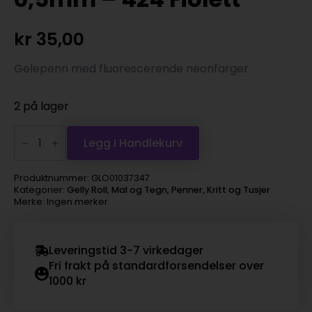
kr
35,00
Gelepenn med fluorescerende neonfarger
2 på lager
Sakura
Gelly
Legg I Handlekurv
Roll
Moonlight
10
Produktnummer:
GLO01037347
Bold
Kategorier:
Gelly Roll
,
Mal og Tegn
,
Penner, Kritt og Tusjer
0,5mm
Merke: Ingen merker
–
424
Fiolett
antall
Leveringstid 3-7 virkedager
Fri frakt på standardforsendelser over
1000 kr