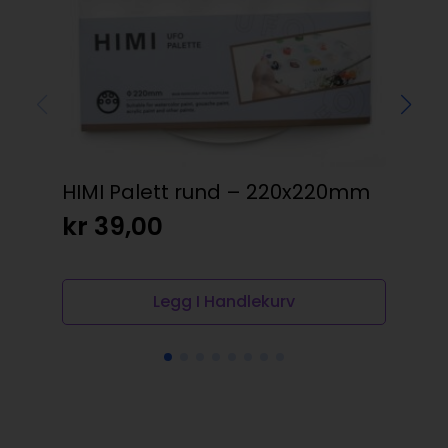
HIMI Palett rund – 220x220mm
Am
385
kr
39,00
kr
Legg I Handlekurv