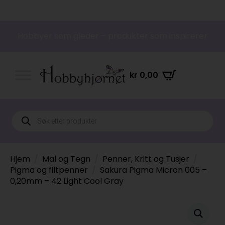
Hobbyer som gleder – produkter som inspirerer
kr
0,00
Products
search
Hjem
Mal og Tegn
Penner, Kritt og Tusjer
Pigma og filtpenner
Sakura Pigma Micron 005 –
0,20mm – 42 Light Cool Gray