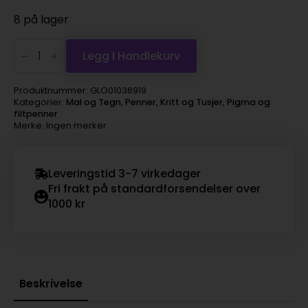
8 på lager
Sakura
Pigma
Legg I Handlekurv
Micron
005
–
Produktnummer:
GLO01036919
0,20mm
Kategorier:
Mal og Tegn
,
Penner, Kritt og Tusjer
,
Pigma og
–
filtpenner
42
Merke: Ingen merker
Light
Cool
Gray
antall
Leveringstid 3-7 virkedager
Fri frakt på standardforsendelser over
1000 kr
Beskrivelse