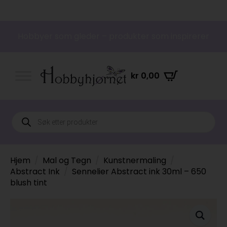
Hobbyer som gleder – produkter som inspirerer
kr
0,00
Products
search
Hjem
Mal og Tegn
Kunstnermaling
Abstract Ink
Sennelier Abstract ink 30ml – 650
blush tint