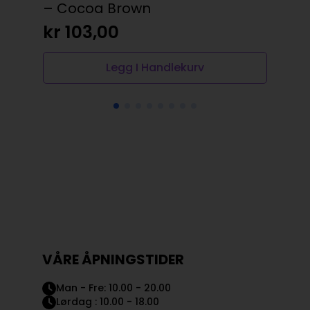
– Cocoa Brown
pa
kr
103,00
kr
Legg I Handlekurv
VÅRE ÅPNINGSTIDER
Man - Fre: 10.00 - 20.00
Lørdag : 10.00 - 18.00