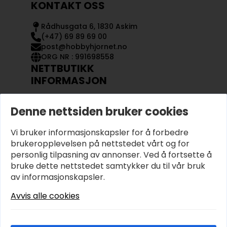
KONTAKT OSS
Rådhusgata 6, 1830 Askim
(+47) 69 89 69 00
post@hobbyhjornet.no
ORG NR : 991698558
NETTBUTIKK
INFORMASJON
KONTAKT OSS
Denne nettsiden bruker cookies
OM OSS
MIN KONTO
Vi bruker informasjonskapsler for å forbedre
KJØPSVILKÅR OG BETINGELSER
PERSONVERN
brukeropplevelsen på nettstedet vårt og for
personlig tilpasning av annonser. Ved å fortsette å
bruke dette nettstedet samtykker du til vår bruk
av informasjonskapsler.
Avvis alle cookies