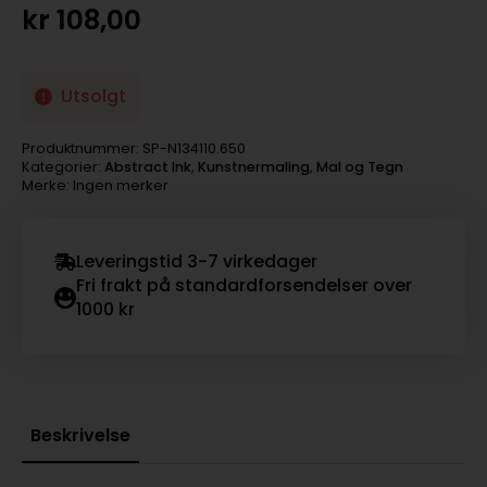
kr
108,00
Utsolgt
Produktnummer:
SP-N134110.650
Kategorier:
Abstract Ink
,
Kunstnermaling
,
Mal og Tegn
Merke: Ingen merker
Leveringstid 3-7 virkedager
Fri frakt på standardforsendelser over
1000 kr
Beskrivelse