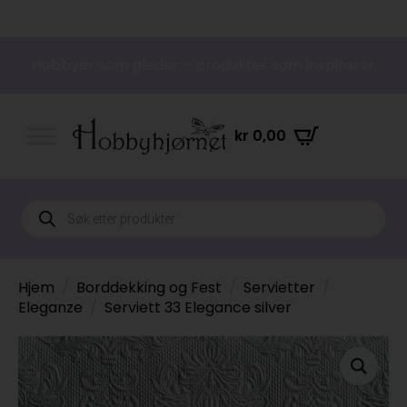
Hobbyer som gleder – produkter som inspirerer
kr
0,00
Products
search
Hjem
Borddekking og Fest
Servietter
Eleganze
Serviett 33 Elegance silver