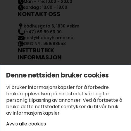
Man - Fre: 10.00 - 20.00
Lørdag : 10.00 - 18.00
KONTAKT OSS
Rådhusgata 6, 1830 Askim
(+47) 69 89 69 00
post@hobbyhjornet.no
ORG NR : 991698558
NETTBUTIKK
INFORMASJON
KONTAKT OSS
Denne nettsiden bruker cookies
OM OSS
MIN KONTO
Vi bruker informasjonskapsler for å forbedre
KJØPSVILKÅR OG BETINGELSER
PERSONVERN
brukeropplevelsen på nettstedet vårt og for
personlig tilpasning av annonser. Ved å fortsette å
bruke dette nettstedet samtykker du til vår bruk
av informasjonskapsler.
Avvis alle cookies