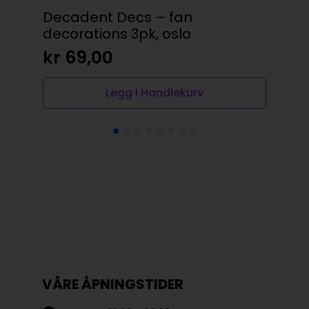
Decadent Decs – fan
Br
decorations 3pk, oslo
kr
kr
69,00
Legg I Handlekurv
VÅRE ÅPNINGSTIDER