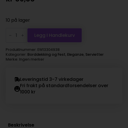
10 på lager
Serviett
33
Legg I Handlekurv
Elegance
silver
antall
Produktnummer:
EW13304938
Kategorier:
Borddekking og Fest
,
Eleganze
,
Servietter
Merke: Ingen merker
Leveringstid 3-7 virkedager
Fri frakt på standardforsendelser over
1000 kr
Beskrivelse