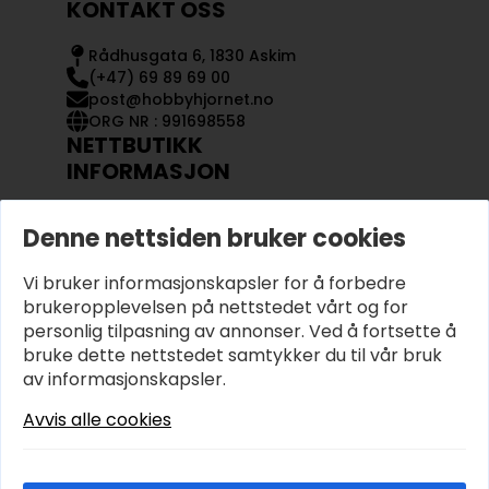
KONTAKT OSS
Rådhusgata 6, 1830 Askim
(+47) 69 89 69 00
post@hobbyhjornet.no
ORG NR : 991698558
NETTBUTIKK
INFORMASJON
KONTAKT OSS
Denne nettsiden bruker cookies
OM OSS
MIN KONTO
Vi bruker informasjonskapsler for å forbedre
KJØPSVILKÅR OG BETINGELSER
PERSONVERN
brukeropplevelsen på nettstedet vårt og for
personlig tilpasning av annonser. Ved å fortsette å
bruke dette nettstedet samtykker du til vår bruk
av informasjonskapsler.
Avvis alle cookies