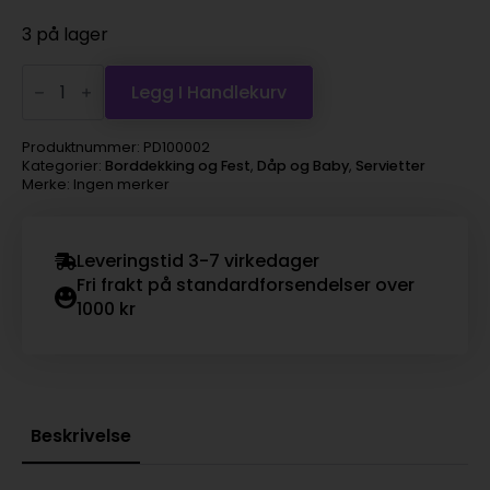
3 på lager
serviett
dåp
Legg I Handlekurv
blå
antall
Produktnummer:
PD100002
Kategorier:
Borddekking og Fest
,
Dåp og Baby
,
Servietter
Merke: Ingen merker
Leveringstid 3-7 virkedager
Fri frakt på standardforsendelser over
1000 kr
Beskrivelse