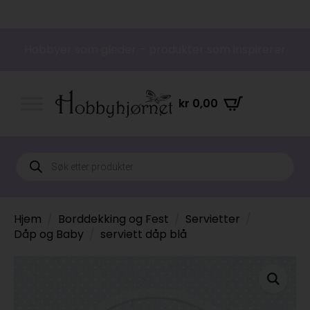
Hobbyer som gleder – produkter som inspirerer
kr
0,00
Products
search
Hjem
Borddekking og Fest
Servietter
Dåp og Baby
serviett dåp blå