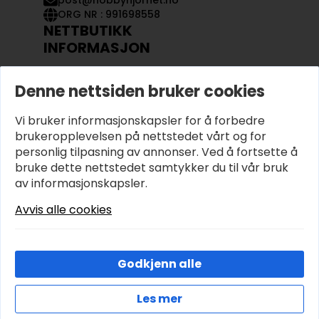
post@hobbyhjornet.no
ORG NR : 991698558
NETTBUTIKK
INFORMASJON
KONTAKT OSS
Denne nettsiden bruker cookies
OM OSS
MIN KONTO
Vi bruker informasjonskapsler for å forbedre
KJØPSVILKÅR OG BETINGELSER
PERSONVERN
brukeropplevelsen på nettstedet vårt og for
personlig tilpasning av annonser. Ved å fortsette å
bruke dette nettstedet samtykker du til vår bruk
av informasjonskapsler.
Avvis alle cookies
Godkjenn alle
Les mer
© 2026 Hobbyhjornet.no – Utviklet og designet av
IT-Sentralen AS
Cookies