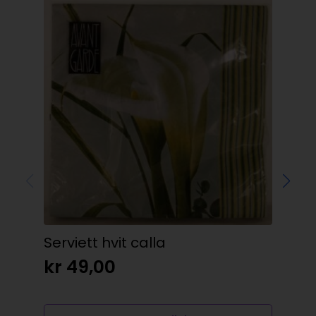
Serviett hvit calla
Fje
kr
49,00
kr