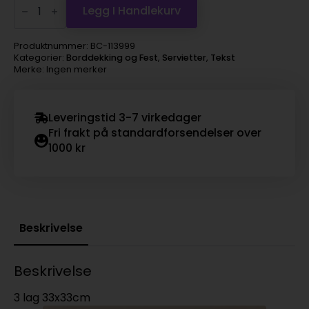
lunsj
Legg I Handlekurv
20
stk
Campingplassen
Produktnummer:
BC-113999
antall
Kategorier:
Borddekking og Fest
,
Servietter
,
Tekst
Merke: Ingen merker
Leveringstid 3-7 virkedager
Fri frakt på standardforsendelser over
1000 kr
Beskrivelse
Beskrivelse
3 lag 33x33cm