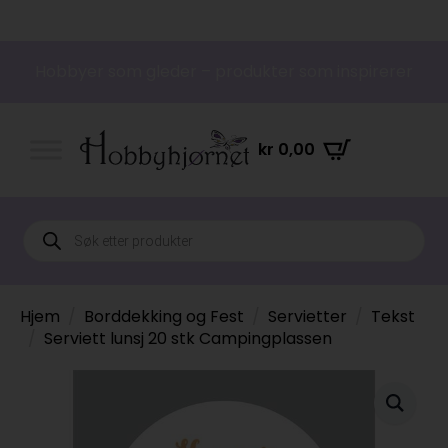
Hobbyer som gleder – produkter som inspirerer
kr
0,00
Products
search
Hjem
Borddekking og Fest
Servietter
Tekst
Serviett lunsj 20 stk Campingplassen