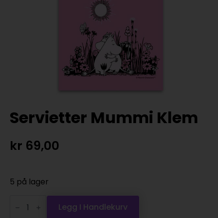
Servietter Mummi Klem
kr
69,00
5 på lager
Servietter
Mummi
Legg I Handlekurv
Klem