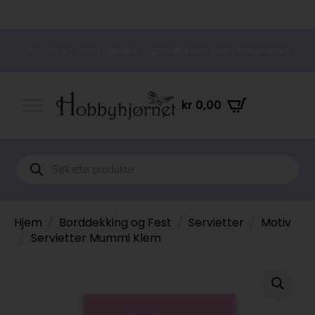
Hobbyer som gleder – produkter som inspirerer
kr
0,00
Products
search
Hjem
Borddekking og Fest
Servietter
Motiv
Servietter Mummi Klem