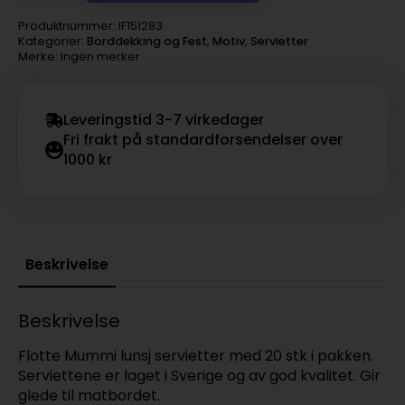
antall
Produktnummer:
IF151283
Kategorier:
Borddekking og Fest
,
Motiv
,
Servietter
Merke: Ingen merker
Leveringstid 3-7 virkedager
Fri frakt på standardforsendelser over
1000 kr
Beskrivelse
Beskrivelse
Flotte Mummi lunsj servietter med 20 stk i pakken.
Serviettene er laget i Sverige og av god kvalitet. Gir
glede til matbordet.