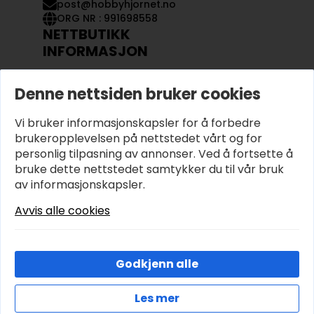
post@hobbyhjornet.no
ORG NR : 991698558
NETTBUTIKK
INFORMASJON
KONTAKT OSS
Denne nettsiden bruker cookies
OM OSS
MIN KONTO
Vi bruker informasjonskapsler for å forbedre
KJØPSVILKÅR OG BETINGELSER
PERSONVERN
brukeropplevelsen på nettstedet vårt og for
personlig tilpasning av annonser. Ved å fortsette å
bruke dette nettstedet samtykker du til vår bruk
av informasjonskapsler.
Avvis alle cookies
Godkjenn alle
Les mer
© 2026 Hobbyhjornet.no – Utviklet og designet av
Cookies