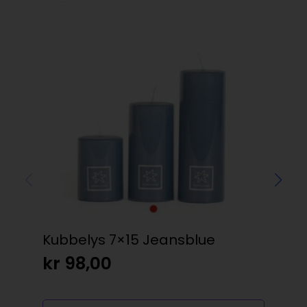
Kubbelys 7×15 Jeansblue
Som
cra
kr
98,00
kr